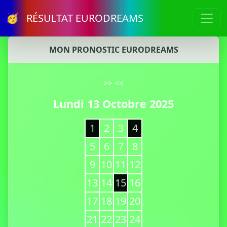
🥳 RÉSULTAT EURODREAMS
MON PRONOSTIC EURODREAMS
>>
<<
Lundi 13 Octobre 2025
1
2
3
4
5
6
7
8
9
10
11
12
13
14
15
16
17
18
19
20
21
22
23
24