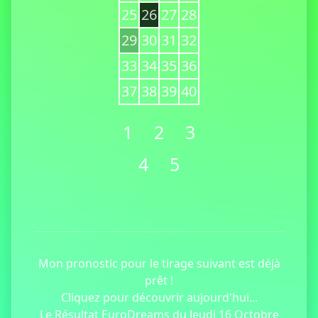
25
26
27
28
29
30
31
32
33
34
35
36
37
38
39
40
1
2
3
4
5
Mon pronostic pour le tirage suivant est déjà
prêt !
Cliquez pour découvrir aujourd'hui...
Le Résultat EuroDreams du Jeudi 16 Octobre