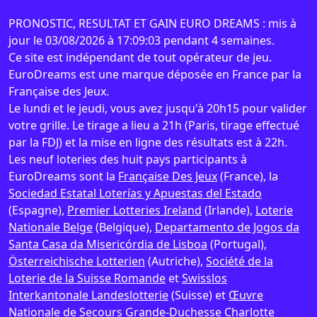
PRONOSTIC, RESULTAT ET GAIN EURO DREAMS : mis à
jour le 03/08/2026 à 17:09:03 pendant 4 semaines.
Ce site est indépendant de tout opérateur de jeu.
EuroDreams est une marque déposée en France par la
Française des Jeux.
Le lundi et le jeudi, vous avez jusqu'à 20h15 pour valider
votre grille. Le tirage a lieu a 21h (Paris, tirage effectué
par la FDJ) et la mise en ligne des résultats est à 22h.
Les neuf loteries des huit pays participants à
EuroDreams sont la
Française Des Jeux
(France), la
Sociedad Estatal Loterías y Apuestas del Estado
(Espagne),
Premier Lotteries Ireland
(Irlande),
Loterie
Nationale Belge
(Belgique),
Departamento de Jogos da
Santa Casa da Misericórdia de Lisboa
(Portugal),
Österreichische Lotterien
(Autriche),
Société de la
Loterie de la Suisse Romande
et
Swisslos
Interkantonale Landeslotterie
(Suisse) et
Œuvre
Nationale de Secours Grande-Duchesse Charlotte