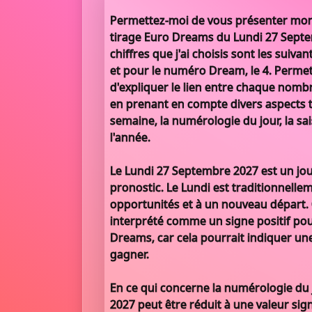
Permettez-moi de vous présenter mon
tirage Euro Dreams du Lundi 27 Septe
chiffres que j'ai choisis sont les suivants
et pour le numéro Dream, le 4. Perme
d'expliquer le lien entre chaque nomb
en prenant en compte divers aspects te
semaine, la numérologie du jour, la sa
l'année.
Le Lundi 27 Septembre 2027 est un jo
pronostic. Le Lundi est traditionnellem
opportunités et à un nouveau départ. 
interprété comme un signe positif pou
Dreams, car cela pourrait indiquer un
gagner.
En ce qui concerne la numérologie du 
2027 peut être réduit à une valeur sign