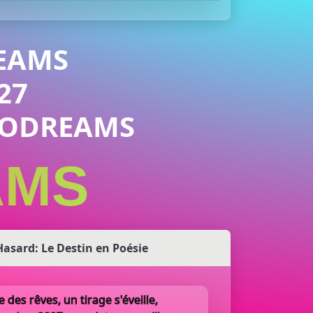
EAMS
27
URODREAMS
AMS
Hasard: Le Destin en Poésie
des rêves, un tirage s'éveille,