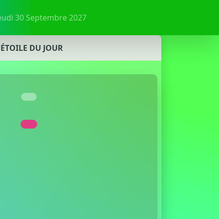
Jeudi 30 Septembre 2027
'ÉTOILE DU JOUR