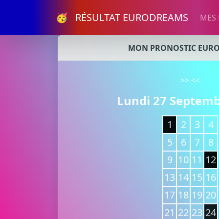
🥳 RÉSULTAT EURODREAMS
MES
MON PRONOSTIC EUR
>>
<<
Lundi 27 Septemb
1
2
3
4
5
6
7
8
9
10
11
12
13
14
15
16
17
18
19
20
21
22
23
24