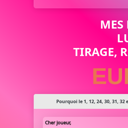
MES
L
TIRAGE, 
EU
Pourquoi le 1, 12, 24, 30, 31, 32
Cher joueur,