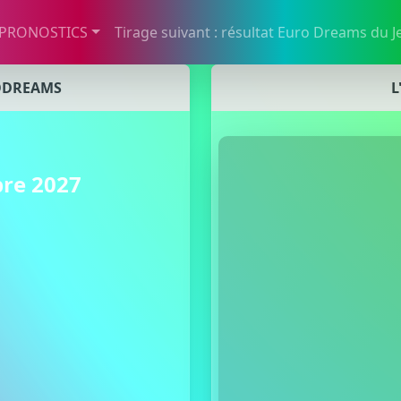
 PRONOSTICS
Tirage suivant : résultat Euro Dreams du 
ODREAMS
L
re 2027