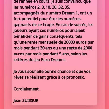
de l'année en cours. Je suis convaincu que
les numéros 2, 3, 10, 30, 32, 35,
accompagnés du numéro Dream 1, ont un
fort potentiel pour être les numéros
gagnants de ce tirage. En cas de succès, les
joueurs ayant ces numéros pourraient
bénéficier de gains conséquents, tels
qu'une rente mensuelle de 20000 euros par
mois pendant 30 ans ou une rente de 2000
euros par mois pendant 5 ans, selon les
critères du jeu Euro Dreams.
Je vous souhaite bonne chance et que vos
rêves se réalisent grâce à ce pronostic.
Cordialement,
Jean SUISSUR