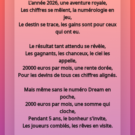
L'année 2026, une aventure royale,
Les chiffres se mêlent, la numérologie en
jeu,
Le destin se trace, les gains sont pour ceux
qui ont eu.
Le résultat tant attendu se révèle,
Les gagnants, les chanceux, le ciel les
appelle,
20000 euros par mois, une rente dorée,
Pour les devins de tous ces chiffres alignés.
Mais même sans le numéro Dream en
poche,
2000 euros par mois, une somme qui
cloche,
Pendant 5 ans, le bonheur s'invite,
Les joueurs comblés, les rêves en visite.