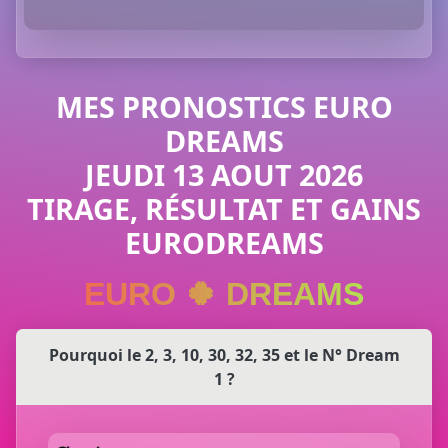
MES PRONOSTICS EURO
DREAMS
JEUDI 13 AOUT 2026
TIRAGE, RÉSULTAT ET GAINS
EURODREAMS
EURO 🍀 DREAMS
Pourquoi le 2, 3, 10, 30, 32, 35 et le N° Dream
1 ?