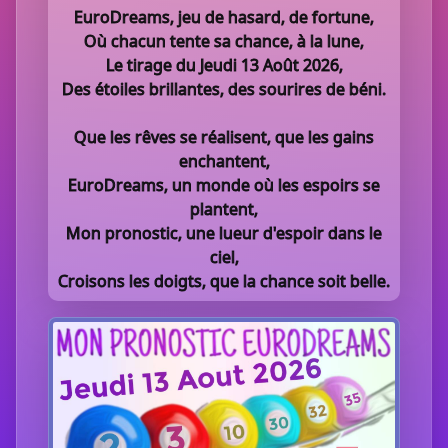
EuroDreams, jeu de hasard, de fortune,
Où chacun tente sa chance, à la lune,
Le tirage du Jeudi 13 Août 2026,
Des étoiles brillantes, des sourires de béni.
Que les rêves se réalisent, que les gains
enchantent,
EuroDreams, un monde où les espoirs se
plantent,
Mon pronostic, une lueur d'espoir dans le
ciel,
Croisons les doigts, que la chance soit belle.