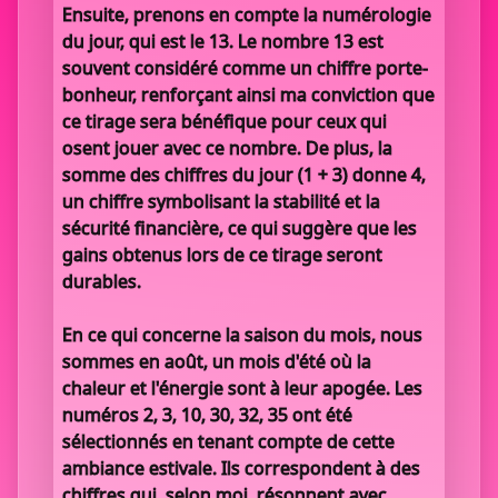
Ensuite, prenons en compte la numérologie
du jour, qui est le 13. Le nombre 13 est
souvent considéré comme un chiffre porte-
bonheur, renforçant ainsi ma conviction que
ce tirage sera bénéfique pour ceux qui
osent jouer avec ce nombre. De plus, la
somme des chiffres du jour (1 + 3) donne 4,
un chiffre symbolisant la stabilité et la
sécurité financière, ce qui suggère que les
gains obtenus lors de ce tirage seront
durables.
En ce qui concerne la saison du mois, nous
sommes en août, un mois d'été où la
chaleur et l'énergie sont à leur apogée. Les
numéros 2, 3, 10, 30, 32, 35 ont été
sélectionnés en tenant compte de cette
ambiance estivale. Ils correspondent à des
chiffres qui, selon moi, résonnent avec