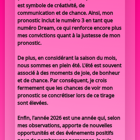
est symbole de créativité, de
communication et de chance. Ainsi, mon
pronostic inclut le numéro 3 en tant que
numéro Dream, ce qui renforce encore plus
mes convictions quant à la justesse de mon
pronostic.
De plus, en considérant la saison du mois,
nous sommes en plein été. L'été est souvent
associé à des moments de joie, de bonheur
et de chance. Par conséquent, je crois
fermement que les chances de voir mon
pronostic se concrétiser lors de ce tirage
sont élevées.
Enfin, l'année 2026 est une année qui, selon
mes observations, apporte de nouvelles
opportunités et des événements positifs