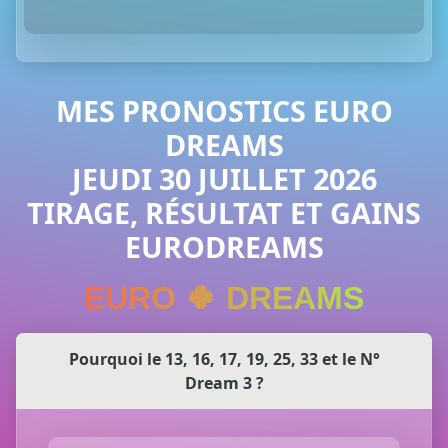
MES PRONOSTICS EURO
DREAMS
JEUDI 30 JUILLET 2026
TIRAGE, RÉSULTAT ET GAINS
EURODREAMS
EURO 🍀 DREAMS
Pourquoi le 13, 16, 17, 19, 25, 33 et le N°
Dream 3 ?