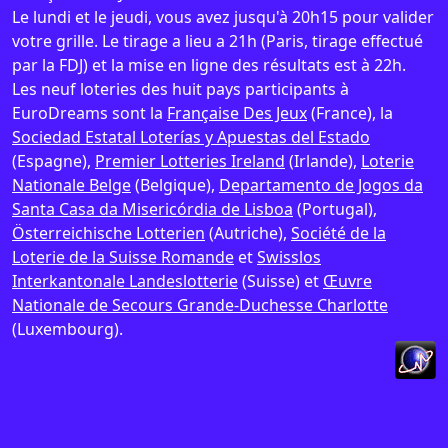
Le lundi et le jeudi, vous avez jusqu'à 20h15 pour valider
votre grille. Le tirage a lieu a 21h (Paris, tirage effectué
par la FDJ) et la mise en ligne des résultats est à 22h.
Les neuf loteries des huit pays participants à
EuroDreams sont la
Française Des Jeux
(France), la
Sociedad Estatal Loterías y Apuestas del Estado
(Espagne),
Premier Lotteries Ireland
(Irlande),
Loterie
Nationale Belge
(Belgique),
Departamento de Jogos da
Santa Casa da Misericórdia de Lisboa
(Portugal),
Österreichische Lotterien
(Autriche),
Société de la
Loterie de la Suisse Romande
et
Swisslos
Interkantonale Landeslotterie
(Suisse) et
Œuvre
Nationale de Secours Grande-Duchesse Charlotte
(Luxembourg).