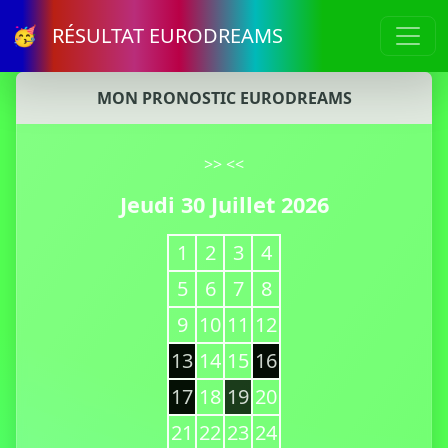
🥳 RÉSULTAT EURODREAMS
MON PRONOSTIC EURODREAMS
>>
<<
Jeudi 30 Juillet 2026
1
2
3
4
5
6
7
8
9
10
11
12
13
14
15
16
17
18
19
20
21
22
23
24