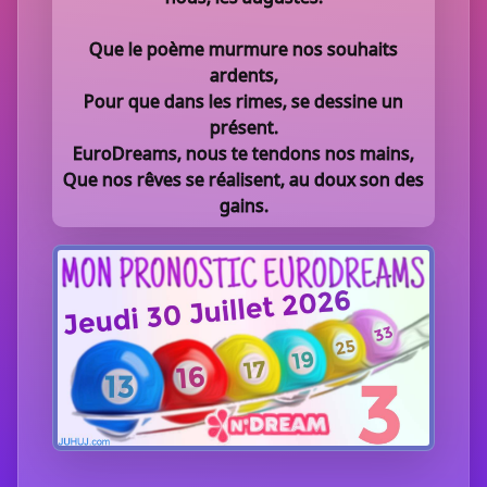
Que le poème murmure nos souhaits
ardents,
Pour que dans les rimes, se dessine un
présent.
EuroDreams, nous te tendons nos mains,
Que nos rêves se réalisent, au doux son des
gains.