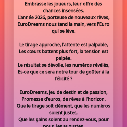
Embrasse les joueurs, leur offre des
chances insensées.
L'année 2026, porteuse de nouveaux rêves,
EuroDreams nous tend la main, vers l'Euro
qui se lève.
Le tirage approche, l'attente est palpable,
Les cœurs battent plus fort, la tension est
palpée.
Le résultat se dévoile, les numéros révélés,
Es-ce que ce sera notre tour de goûter à la
félicité ?
EuroDreams, jeu de destin et de passion,
Promesse d'euros, de rêves à l'horizon.
Que le tirage soit clément, que les numéros
soient justes,
Que les gains soient au rendez-vous, pour
nous, les augustes.