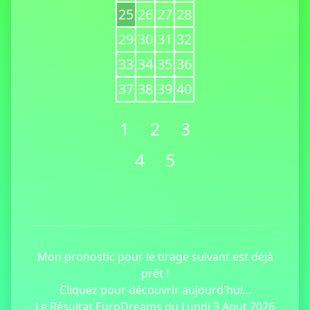
25
26
27
28
29
30
31
32
33
34
35
36
37
38
39
40
1
2
3
4
5
Mon pronostic pour le tirage suivant est déjà
prêt !
Cliquez pour découvrir aujourd'hui...
Le Résultat EuroDreams du Lundi 3 Aout 2026