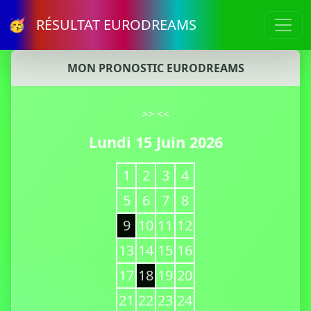
🥳 RÉSULTAT EURODREAMS
MON PRONOSTIC EURODREAMS
>>
<<
Lundi 15 Juin 2026
1
2
3
4
5
6
7
8
9
10
11
12
13
14
15
16
17
18
19
20
21
22
23
24