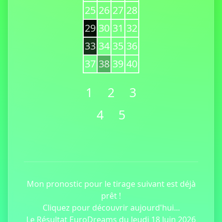
25
26
27
28
29
30
31
32
33
34
35
36
37
38
39
40
1
2
3
4
5
Mon pronostic pour le tirage suivant est déjà
prêt !
Cliquez pour découvrir aujourd'hui...
Le Résultat EuroDreams du Jeudi 18 Juin 2026