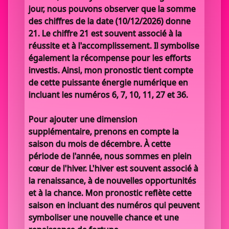
jour, nous pouvons observer que la somme
des chiffres de la date (10/12/2026) donne
21. Le chiffre 21 est souvent associé à la
réussite et à l'accomplissement. Il symbolise
également la récompense pour les efforts
investis. Ainsi, mon pronostic tient compte
de cette puissante énergie numérique en
incluant les numéros 6, 7, 10, 11, 27 et 36.
Pour ajouter une dimension
supplémentaire, prenons en compte la
saison du mois de décembre. À cette
période de l'année, nous sommes en plein
cœur de l'hiver. L'hiver est souvent associé à
la renaissance, à de nouvelles opportunités
et à la chance. Mon pronostic reflète cette
saison en incluant des numéros qui peuvent
symboliser une nouvelle chance et une