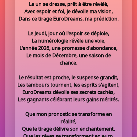
Le un se dresse, prêt à être révélé,
Avec espoir et foi, je dévoile ma vision,
Dans ce tirage EuroDreams, ma prédiction.
Le Jeudi, jour où l'espoir se déploie,
La numérologie révèle une voie,
L'année 2026, une promesse d'abondance,
Le mois de Décembre, une saison de
chance.
Le résultat est proche, le suspense grandit,
Les tambours tournent, les esprits s'agitent,
EuroDreams dévoile ses secrets cachés,
Les gagnants célébrant leurs gains mérités.
Que mon pronostic se transforme en
réalité,
Que le tirage délivre son enchantement,
Que les rêves se transforment en euro,