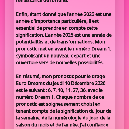
renaissance de fortune.
Enfin, étant donné que l'année 2026 est une
année d'importance particulière, il est
essentiel de prendre en compte cette
signification. L'année 2026 est une année de
potentialités et de transformations. Mon
pronostic met en avant le numéro Dream 1,
symbolisant un nouveau départ et une
ouverture vers de nouvelles possibilités.
En résumé, mon pronostic pour le tirage
Euro Dreams du Jeudi 10 Décembre 2026
est le suivant : 6, 7, 10, 11, 27, 36, avec le
numéro Dream 1. Chaque nombre de ce
pronostic est soigneusement choisi en
tenant compte de la signification du jour de
la semaine, de la numérologie du jour, de la
saison du mois et de l'année. J'ai confiance