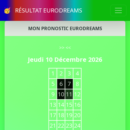
🥳 RÉSULTAT EURODREAMS
MON PRONOSTIC EURODREAMS
>>
<<
Jeudi 10 Décembre 2026
1
2
3
4
5
6
7
8
9
10
11
12
13
14
15
16
17
18
19
20
21
22
23
24