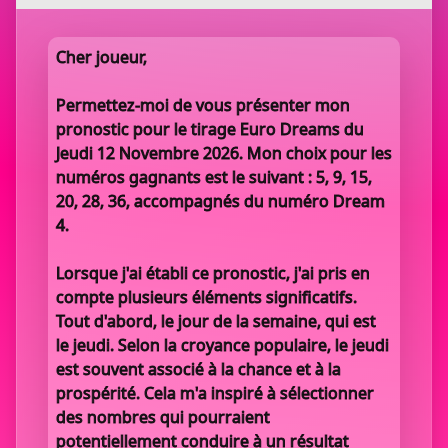
Cher joueur,
Permettez-moi de vous présenter mon
pronostic pour le tirage Euro Dreams du
Jeudi 12 Novembre 2026. Mon choix pour les
numéros gagnants est le suivant : 5, 9, 15,
20, 28, 36, accompagnés du numéro Dream
4.
Lorsque j'ai établi ce pronostic, j'ai pris en
compte plusieurs éléments significatifs.
Tout d'abord, le jour de la semaine, qui est
le jeudi. Selon la croyance populaire, le jeudi
est souvent associé à la chance et à la
prospérité. Cela m'a inspiré à sélectionner
des nombres qui pourraient
potentiellement conduire à un résultat