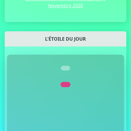
Novembre 2026
L'ÉTOILE DU JOUR