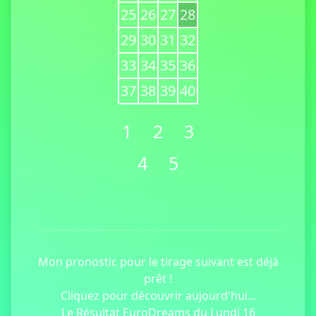
25
26
27
28
29
30
31
32
33
34
35
36
37
38
39
40
1
2
3
4
5
Mon pronostic pour le tirage suivant est déjà
prêt !
Cliquez pour découvrir aujourd'hui...
Le Résultat EuroDreams du Lundi 16