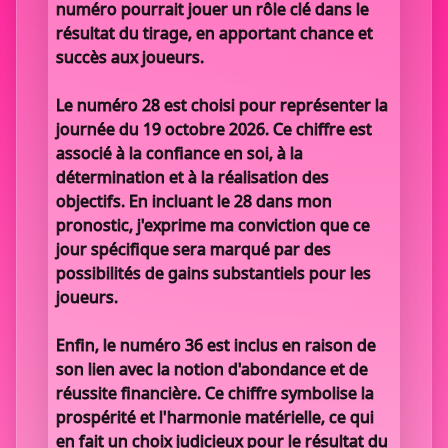
numéro pourrait jouer un rôle clé dans le
résultat du tirage, en apportant chance et
succès aux joueurs.
Le numéro 28 est choisi pour représenter la
journée du 19 octobre 2026. Ce chiffre est
associé à la confiance en soi, à la
détermination et à la réalisation des
objectifs. En incluant le 28 dans mon
pronostic, j'exprime ma conviction que ce
jour spécifique sera marqué par des
possibilités de gains substantiels pour les
joueurs.
Enfin, le numéro 36 est inclus en raison de
son lien avec la notion d'abondance et de
réussite financière. Ce chiffre symbolise la
prospérité et l'harmonie matérielle, ce qui
en fait un choix judicieux pour le résultat du