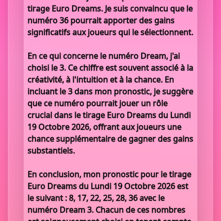
tirage Euro Dreams. Je suis convaincu que le
numéro 36 pourrait apporter des gains
significatifs aux joueurs qui le sélectionnent.
En ce qui concerne le numéro Dream, j'ai
choisi le 3. Ce chiffre est souvent associé à la
créativité, à l'intuition et à la chance. En
incluant le 3 dans mon pronostic, je suggère
que ce numéro pourrait jouer un rôle
crucial dans le tirage Euro Dreams du Lundi
19 Octobre 2026, offrant aux joueurs une
chance supplémentaire de gagner des gains
substantiels.
En conclusion, mon pronostic pour le tirage
Euro Dreams du Lundi 19 Octobre 2026 est
le suivant : 8, 17, 22, 25, 28, 36 avec le
numéro Dream 3. Chacun de ces nombres