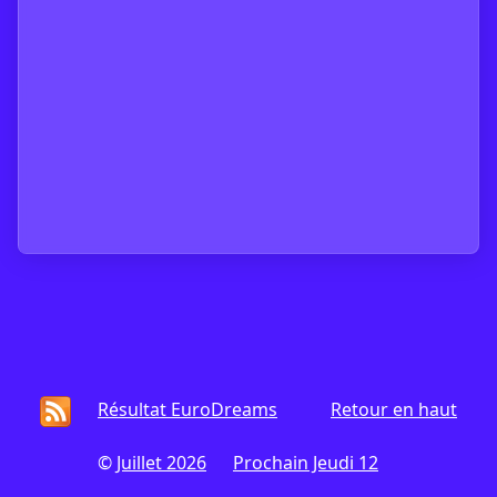
Résultat EuroDreams
Retour en haut
©
Juillet 2026
Prochain Jeudi 12