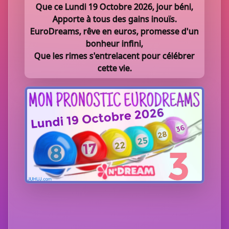
Que ce Lundi 19 Octobre 2026, jour béni,
Apporte à tous des gains inouïs.
EuroDreams, rêve en euros, promesse d'un
bonheur infini,
Que les rimes s'entrelacent pour célébrer
cette vie.