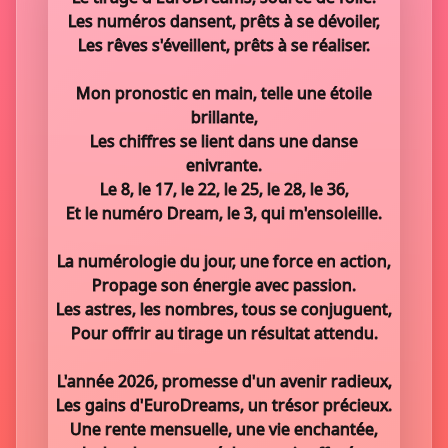
Les numéros dansent, prêts à se dévoiler,
Les rêves s'éveillent, prêts à se réaliser.
Mon pronostic en main, telle une étoile
brillante,
Les chiffres se lient dans une danse
enivrante.
Le 8, le 17, le 22, le 25, le 28, le 36,
Et le numéro Dream, le 3, qui m'ensoleille.
La numérologie du jour, une force en action,
Propage son énergie avec passion.
Les astres, les nombres, tous se conjuguent,
Pour offrir au tirage un résultat attendu.
L'année 2026, promesse d'un avenir radieux,
Les gains d'EuroDreams, un trésor précieux.
Une rente mensuelle, une vie enchantée,