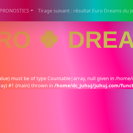
 PRONOSTICS
Tirage suivant : résultat Euro Dreams du J
RO 🍀 DRE
lue) must be of type Countable|array, null given in /home/
ray) #1 {main} thrown in
/home/dc_juhuj/juhuj.com/func