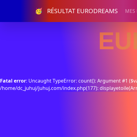
🥳 RÉSULTAT EURODREAMS
MES
EU
Fatal error
: Uncaught TypeError: count(): Argument #1 ($va
/home/dc_juhuj/juhuj.com/index.php(177): displayetoile(Ar