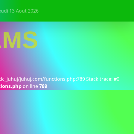
eudi 13 Aout 2026
AMS
dc_juhuj/juhuj.com/functions.php:789 Stack trace: #0
tions.php
on line
789