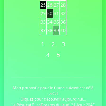
25
26
27
28
29
30
31
32
33
34
35
36
37
38
39
40
1
2
3
4
5
Mon pronostic pour le tirage suivant est déjà
prêt !
Cliquez pour découvrir aujourd'hui...
Le Résultat EuroDreams du Jeudi 31 Aout 2045