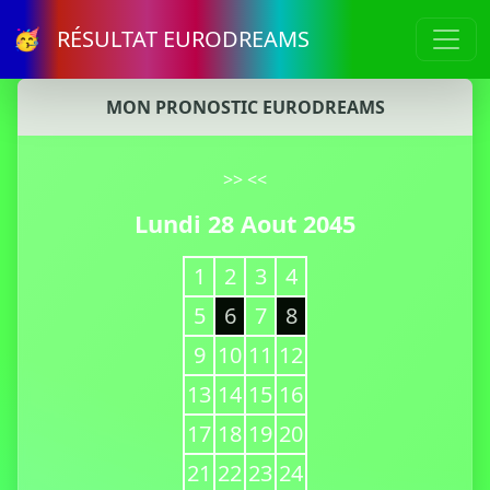
🥳 RÉSULTAT EURODREAMS
MON PRONOSTIC EURODREAMS
>>
<<
Lundi 28 Aout 2045
1
2
3
4
5
6
7
8
9
10
11
12
13
14
15
16
17
18
19
20
21
22
23
24