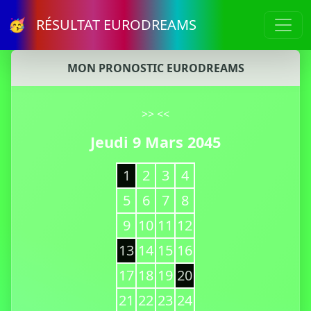
🥳 RÉSULTAT EURODREAMS
MON PRONOSTIC EURODREAMS
>>
<<
Jeudi 9 Mars 2045
1
2
3
4
5
6
7
8
9
10
11
12
13
14
15
16
17
18
19
20
21
22
23
24