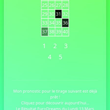
25
26
27
28
29
30
31
32
33
34
35
36
37
38
39
40
1
2
3
4
5
Mon pronostic pour le tirage suivant est déjà
prêt !
Cliquez pour découvrir aujourd'hui...
Le Résultat EuroDreams du Lundi 13 Mars