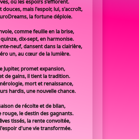
ves, où les espoirs s’efflorent.
douces, mais l'espoir, lui, s'accroît,
EuroDreams, la fortune déploie.
nvole, comme feuille en la brise,
 quinze, dix-sept, en harmonise.
ente-neuf, dansent dans la clairière,
éro un, au cœur de la lumière.
de Jupiter, promet expansion,
de gains, il tient la tradition.
mérologie, mort et renaissance,
urs hardis, une nouvelle chance.
aison de récolte et de bilan,
e rouge, le destin des gagnants.
êves tissés, la rente convoitée,
 l'espoir d'une vie transformée.