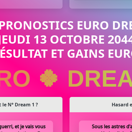
 PRONOSTICS EURO DR
JEUDI 13 OCTOBRE 204
RÉSULTAT ET GAINS E
RO 🍀 DRE
et le N° Dream 1 ?
Hasard e
erri, et je vais vous
Sous les astres d