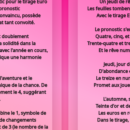
c pour le tirage Euro
Un jeudi de rê
pronostic
Les feuilles tombent 
convaincu, possède
Avec le tirage 
at tant convoité.
Le pronostic s'e
st doublement
Quatre, cinq, et
la solidité dans la
Trente-quatre et tr
avec l'année en cours,
Et le rêve num
ndique une harmonie
Jeudi, jour 
D'abondance et 
 l'aventure et le
Le treize en nu
ique de la chance. De
Promet aux joue
tement le 4, suggérant
.
L'automne, s
Teinte d'or et d
bine le 1, symbole de
Les euros en r
r de changements
Dans le tirage,
t de 3 (le nombre de la