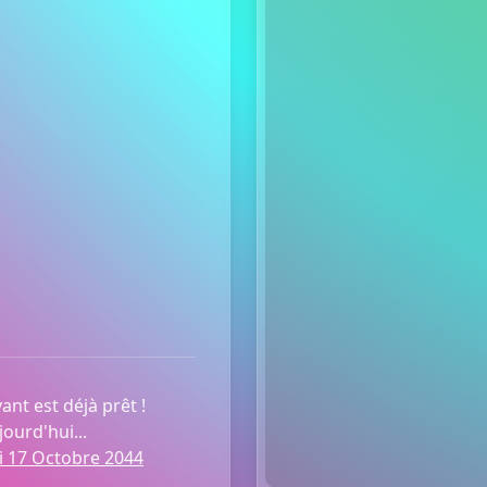
ant est déjà prêt !
ourd'hui...
i 17 Octobre 2044