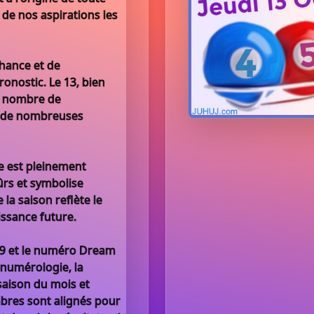
t de nos aspirations les
 chance et de
ronostic. Le 13, bien
un nombre de
s de nombreuses
e est pleinement
mûrs et symbolise
 la saison reflète le
aissance future.
, 39 et le numéro Dream
a numérologie, la
 saison du mois et
mbres sont alignés pour