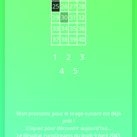
25
26
27
28
29
30
31
32
33
34
35
36
37
38
39
40
1
2
3
4
5
Mon pronostic pour le tirage suivant est déjà
prêt !
Cliquez pour découvrir aujourd'hui...
Le Résultat EuroDreams du Jeudi 9 Avril 2043