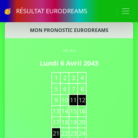
🥳 RÉSULTAT EURODREAMS
MON PRONOSTIC EURODREAMS
>>
<<
Lundi 6 Avril 2043
1
2
3
4
5
6
7
8
9
10
11
12
13
14
15
16
17
18
19
20
21
22
23
24