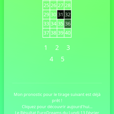
25
26
27
28
29
30
31
32
33
34
35
36
37
38
39
40
1
2
3
4
5
Mon pronostic pour le tirage suivant est déjà
prêt !
Cliquez pour découvrir aujourd'hui...
Le Résultat EuroDreams du Lundi 13 Février