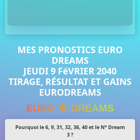
MES PRONOSTICS EURO
DREAMS
JEUDI 9 FéVRIER 2040
TIRAGE, RÉSULTAT ET GAINS
EURODREAMS
EURO 🍀 DREAMS
Pourquoi le 6, 9, 31, 32, 36, 40 et le N° Dream
3 ?