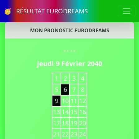
🥳 RÉSULTAT EURODREAMS
MON PRONOSTIC EURODREAMS
>>
<<
Jeudi 9 Février 2040
1
2
3
4
5
6
7
8
9
10
11
12
13
14
15
16
17
18
19
20
21
22
23
24