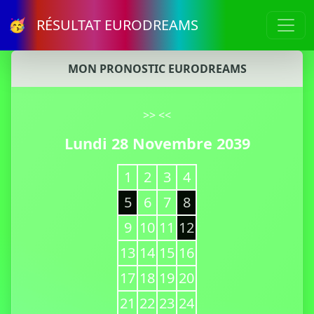
🥳 RÉSULTAT EURODREAMS
MON PRONOSTIC EURODREAMS
>>
<<
Lundi 28 Novembre 2039
1
2
3
4
5
6
7
8
9
10
11
12
13
14
15
16
17
18
19
20
21
22
23
24