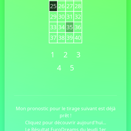
25
26
27
28
29
30
31
32
33
34
35
36
37
38
39
40
1
2
3
4
5
Mon pronostic pour le tirage suivant est déjà
prêt !
Cliquez pour découvrir aujourd'hui...
Le Résultat EuroDreams du Jeudi 1er