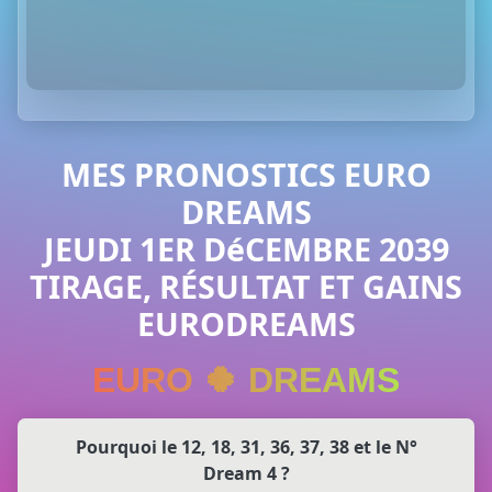
MES PRONOSTICS EURO
DREAMS
JEUDI 1ER DéCEMBRE 2039
TIRAGE, RÉSULTAT ET GAINS
EURODREAMS
EURO 🍀 DREAMS
Pourquoi le 12, 18, 31, 36, 37, 38 et le N°
Dream 4 ?