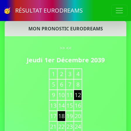
🥳 RÉSULTAT EURODREAMS
MON PRONOSTIC EURODREAMS
>>
<<
Jeudi 1er Décembre 2039
1
2
3
4
5
6
7
8
9
10
11
12
13
14
15
16
17
18
19
20
21
22
23
24