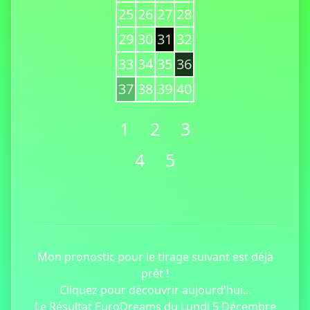
25
26
27
28
29
30
31
32
33
34
35
36
37
38
39
40
1
2
3
4
5
Mon pronostic pour le tirage suivant est déjà
prêt !
Cliquez pour découvrir aujourd'hui...
Le Résultat EuroDreams du Lundi 5 Décembre