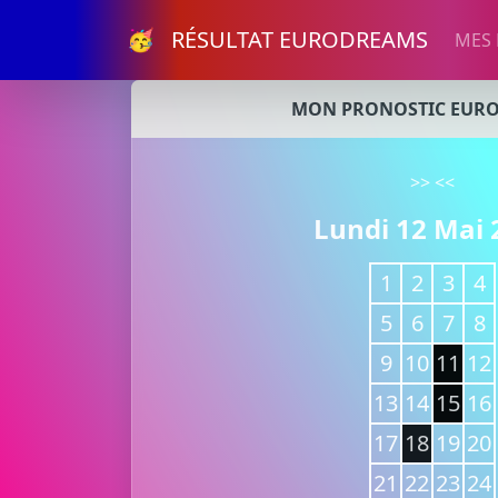
🥳 RÉSULTAT EURODREAMS
MES
MON PRONOSTIC EUR
>>
<<
Lundi 12 Mai 
1
2
3
4
5
6
7
8
9
10
11
12
13
14
15
16
17
18
19
20
21
22
23
24