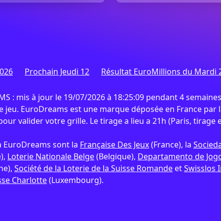
2026
Prochain Jeudi 12
Résultat EuroMillions du Mardi 2
 mis à jour le 19/07/2026 à 18:25:09 pendant 4 semaines
de jeu. EuroDreams est une marque déposée en France par la
our valider votre grille. Le tirage a lieu a 21h (Paris, tirage 
s à EuroDreams sont la
Française Des Jeux
(France), la
Socieda
),
Loterie Nationale Belge
(Belgique),
Departamento de Jogos
he),
Société de la Loterie de la Suisse Romande
et
Swisslos 
se Charlotte
(Luxembourg).