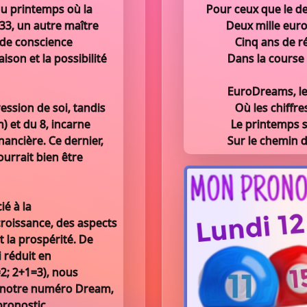
du printemps où la
Pour ceux que le d
33, un autre maître
Deux mille euro
de conscience
Cinq ans de r
aison et la possibilité
Dans la course 
EuroDreams, le
pression de soi, tandis
Où les chiffre
 et du 8, incarne
Le printemps s
nancière. Ce dernier,
Sur le chemin d
ourrait bien être
ié à la
croissance, des aspects
t la prospérité. De
i réduit en
2; 2+1=3), nous
c notre numéro Dream,
pronostic.