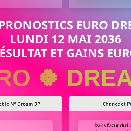
 PRONOSTICS EURO DR
LUNDI 12 MAI 2036
RÉSULTAT ET GAINS E
RO 🍀 DRE
 et le N° Dream 3 ?
Chance et P
Dans l'azur du L