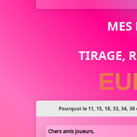
MES
TIRAGE, 
EU
Pourquoi le 11, 15, 18, 33, 34, 38
Chers amis joueurs,