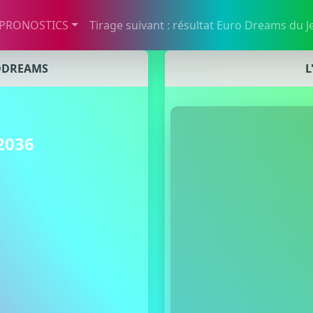
 PRONOSTICS
Tirage suivant : résultat Euro Dreams du J
ODREAMS
L
2036