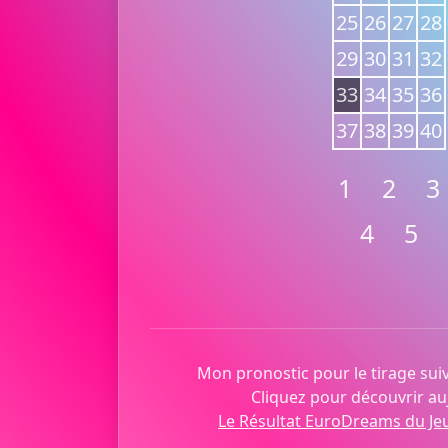
25
26
27
28
29
30
31
32
33
34
35
36
37
38
39
40
1
2
3
4
5
Mon pronostic pour le tirage suiv
Cliquez pour découvrir auj
Le Résultat EuroDreams du Je