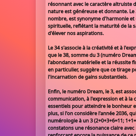
résonnant avec le caractère altruiste 
nature est généreuse et donnante. Le 
nombre, est synonyme d'harmonie et 
spirituelle, reflétant la maturité de la s
d'élever nos aspirations.
Le 34 s'associe à la créativité et à l'ex
que le 38, somme du 3 (numéro Dream)
l'abondance matérielle et la réussite fi
en particulier, suggère que ce tirage p
l'incarnation de gains substantiels.
Enfin, le numéro Dream, le 3, est assoc
communication, à l'expression et à la 
essentiels pour atteindre le bonheur e
plus, si l'on considère l'année 2036, qu
numérologie à un 3 (2+0+3+6=11; 1+1=
constatons une résonance claire ave
renforçant encore la puissance de ce 