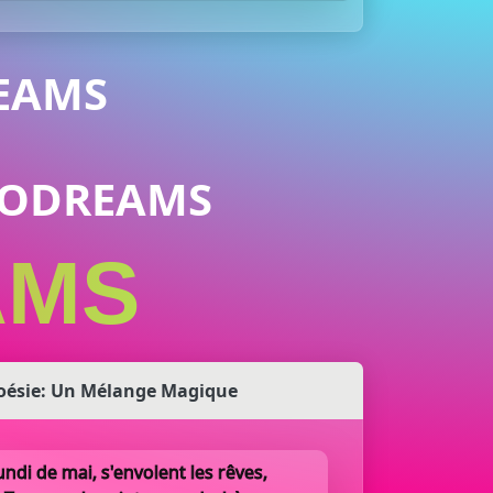
EAMS
URODREAMS
AMS
oésie: Un Mélange Magique
undi de mai, s'envolent les rêves,