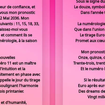
Sous le signe du
eur de confiance, et
Le douze, symbole
c vous mon pronostic
Dans l'année t
12 Mai 2036. Mon
ants : 11, 15, 18, 33,
La numérologie
Laissez-moi vous
Que dans l'union 
s et comment ils se
Le tirage Euro
mérologie, à la saison
Promet aux cœurs
Mon pronostic
nouvelles
Onze, quinze, d
éro 11 est un maître
Trente-trois, trent
intuition et la
Et le numéro 
aitement en phase avec
appelle le jour du tirage
Si le résult
 soulignant l'harmonie
Euro après euro
ois printanier.
Des dreams de 
Vingt mill
 et d'humanité,