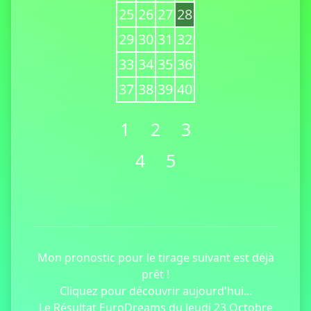
25
26
27
28
29
30
31
32
33
34
35
36
37
38
39
40
1
2
3
4
5
Mon pronostic pour le tirage suivant est déjà
prêt !
Cliquez pour découvrir aujourd'hui...
Le Résultat EuroDreams du Jeudi 23 Octobre