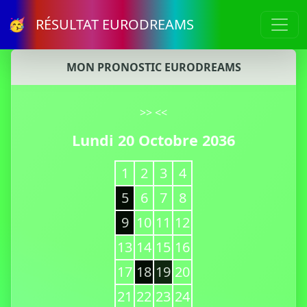
🥳 RÉSULTAT EURODREAMS
MON PRONOSTIC EURODREAMS
>>
<<
Lundi 20 Octobre 2036
1
2
3
4
5
6
7
8
9
10
11
12
13
14
15
16
17
18
19
20
21
22
23
24