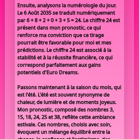
Ensuite, analysons la numérologie du jour.
Le 6 Août 2035 se traduit numériquement
par 6 + 8 + 2 + 0 + 3 + 5 = 24. Le chiffre 24 est
présent dans mon pronostic, ce qui
renforce ma conviction que ce tirage
pourrait être favorable pour moi et mes
prédictions. Le chiffre 24 est associé à la
stabilité et à la réussite financière, ce qui
correspond parfaitement aux gains
potentiels d'Euro Dreams.
Passons maintenant à la saison du mois, qui
est l'été. L'été est souvent synonyme de
chaleur, de lumière et de moments joyeux.
Mon pronostic, composé des nombres 3,
15, 18, 24, 25 et 38, reflète cette ambiance
estivale. Ces nombres, choisis avec soin,
évoquent un mélange équilibré entre la