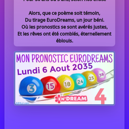
Alors, que ce poème soit témoin,
Du tirage EuroDreams, un jour béni.
Où les pronostics se sont avérés justes,
Et les rêves ont été comblés, éternellement
éblouis.