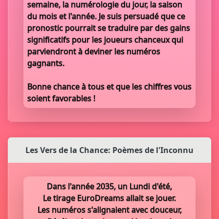
semaine, la numérologie du jour, la saison
du mois et l'année. Je suis persuadé que ce
pronostic pourrait se traduire par des gains
significatifs pour les joueurs chanceux qui
parviendront à deviner les numéros
gagnants.
Bonne chance à tous et que les chiffres vous
soient favorables !
Les Vers de la Chance: Poèmes de l'Inconnu
Dans l'année 2035, un Lundi d'été,
Le tirage EuroDreams allait se jouer.
Les numéros s'alignaient avec douceur,