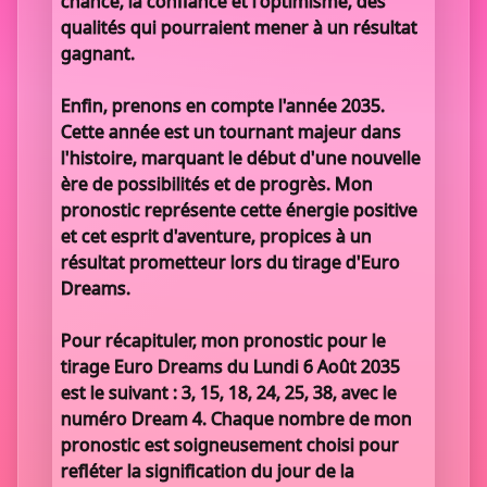
chance, la confiance et l'optimisme, des
qualités qui pourraient mener à un résultat
gagnant.
Enfin, prenons en compte l'année 2035.
Cette année est un tournant majeur dans
l'histoire, marquant le début d'une nouvelle
ère de possibilités et de progrès. Mon
pronostic représente cette énergie positive
et cet esprit d'aventure, propices à un
résultat prometteur lors du tirage d'Euro
Dreams.
Pour récapituler, mon pronostic pour le
tirage Euro Dreams du Lundi 6 Août 2035
est le suivant : 3, 15, 18, 24, 25, 38, avec le
numéro Dream 4. Chaque nombre de mon
pronostic est soigneusement choisi pour
refléter la signification du jour de la