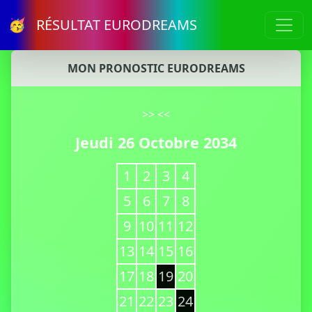
🥳 RÉSULTAT EURODREAMS
MON PRONOSTIC EURODREAMS
>>
<<
Jeudi 26 Octobre 2034
1
2
3
4
5
6
7
8
9
10
11
12
13
14
15
16
17
18
19
20
21
22
23
24