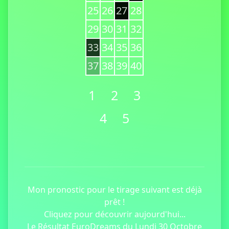
25
26
27
28
29
30
31
32
33
34
35
36
37
38
39
40
1
2
3
4
5
Mon pronostic pour le tirage suivant est déjà
prêt !
Cliquez pour découvrir aujourd'hui...
Le Résultat EuroDreams du Lundi 30 Octobre