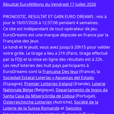
Résultat EuroMillions du Vendredi 17 Juillet 2026
PRONOSTIC, RESULTAT ET GAIN EURO DREAMS : mis à
jour le 16/07/2026 à 12:37:06 pendant 4 semaines.
Ce site est indépendant de tout opérateur de jeu.
EuroDreams est une marque déposée en France par la
Française des Jeux.
Le lundi et le jeudi, vous avez jusqu'à 20h15 pour valider
votre grille. Le tirage a lieu a 21h (Paris, tirage effectué
par la FDJ) et la mise en ligne des résultats est à 22h.
Les neuf loteries des huit pays participants à
EuroDreams sont la
Française Des Jeux
(France), la
Sociedad Estatal Loterías y Apuestas del Estado
(Espagne),
Premier Lotteries Ireland
(Irlande),
Loterie
Nationale Belge
(Belgique),
Departamento de Jogos da
Santa Casa da Misericórdia de Lisboa
(Portugal),
Österreichische Lotterien
(Autriche),
Société de la
Loterie de la Suisse Romande
et
Swisslos