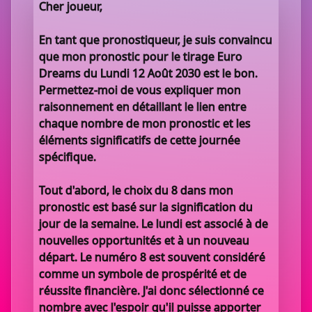
Cher joueur,
En tant que pronostiqueur, je suis convaincu
que mon pronostic pour le tirage Euro
Dreams du Lundi 12 Août 2030 est le bon.
Permettez-moi de vous expliquer mon
raisonnement en détaillant le lien entre
chaque nombre de mon pronostic et les
éléments significatifs de cette journée
spécifique.
Tout d'abord, le choix du 8 dans mon
pronostic est basé sur la signification du
jour de la semaine. Le lundi est associé à de
nouvelles opportunités et à un nouveau
départ. Le numéro 8 est souvent considéré
comme un symbole de prospérité et de
réussite financière. J'ai donc sélectionné ce
nombre avec l'espoir qu'il puisse apporter