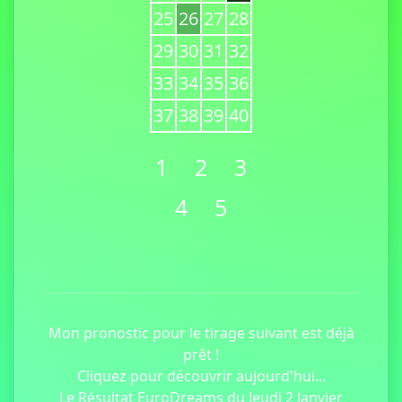
25
26
27
28
29
30
31
32
33
34
35
36
37
38
39
40
1
2
3
4
5
Mon pronostic pour le tirage suivant est déjà
prêt !
Cliquez pour découvrir aujourd'hui...
Le Résultat EuroDreams du Jeudi 2 Janvier