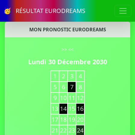
🥳 RÉSULTAT EURODREAMS
MON PRONOSTIC EURODREAMS
>>
<<
Lundi 30 Décembre 2030
1
2
3
4
5
6
7
8
9
10
11
12
13
14
15
16
17
18
19
20
21
22
23
24