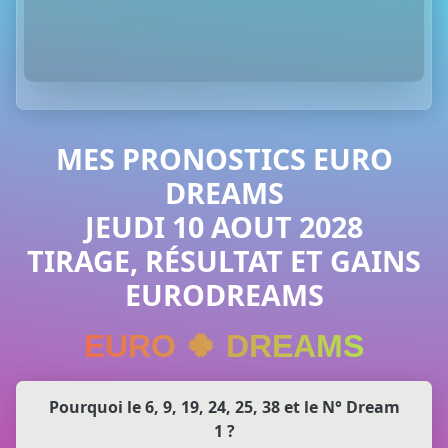
MES PRONOSTICS EURO
DREAMS
JEUDI 10 AOUT 2028
TIRAGE, RÉSULTAT ET GAINS
EURODREAMS
EURO 🍀 DREAMS
Pourquoi le 6, 9, 19, 24, 25, 38 et le N° Dream
1 ?