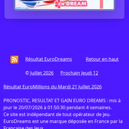
Résultat EuroDreams
Retour en haut
©
Juillet 2026
Prochain Jeudi 12
Résultat EuroMillions du Mardi 21 Juillet 2026
PRONOSTIC, RESULTAT ET GAIN EURO DREAMS : mis à
jour le 20/07/2026 à 01:50:30 pendant 4 semaines.
Ce site est indépendant de tout opérateur de jeu.
EuroDreams est une marque déposée en France par la
Française des Jeux.