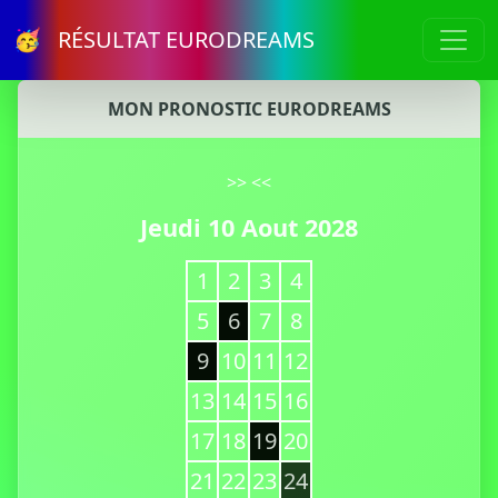
🥳 RÉSULTAT EURODREAMS
MON PRONOSTIC EURODREAMS
>>
<<
Jeudi 10 Aout 2028
1
2
3
4
5
6
7
8
9
10
11
12
13
14
15
16
17
18
19
20
21
22
23
24