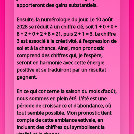
apporteront des gains substantiels.
Ensuite, la numérologie du jour. Le 10 août
2028 se réduit à un chiffre clé, soit 1 + 0 + 0 +
8 + 2 + 0 + 2 + 8 = 21, puis 2 + 1 = 3. Le chiffre
3 est associé à la créativité, à l'expression de
soi et à la chance. Ainsi, mon pronostic
comprend des chiffres qui, je l'espère,
seront en harmonie avec cette énergie
positive et se traduiront par un résultat
gagnant.
En ce qui concerne la saison du mois d'août,
nous sommes en plein été. L'été est une
période de croissance et d'abondance, où
tout semble possible. Mon pronostic tient
compte de cette ambiance estivale, en
incluant des chiffres qui symbolisent la