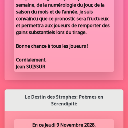
semaine, de la numérologie du jour, de la
saison du mois et de l'année. Je suis
convaincu que ce pronostic sera fructueux
et permettra aux joueurs de remporter des
gains substantiels lors du tirage.
Bonne chance à tous les joueurs !
Cordialement,
Jean SUISSUR
Le Destin des Strophes: Poèmes en
Sérendipité
En ce Jeudi 9 Novembre 2028,