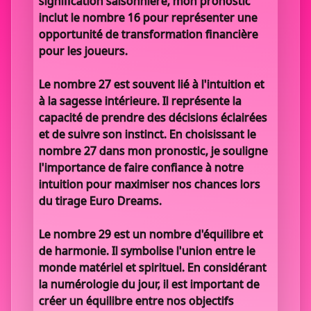
signification saisonnière, mon pronostic
inclut le nombre 16 pour représenter une
opportunité de transformation financière
pour les joueurs.
Le nombre 27 est souvent lié à l'intuition et
à la sagesse intérieure. Il représente la
capacité de prendre des décisions éclairées
et de suivre son instinct. En choisissant le
nombre 27 dans mon pronostic, je souligne
l'importance de faire confiance à notre
intuition pour maximiser nos chances lors
du tirage Euro Dreams.
Le nombre 29 est un nombre d'équilibre et
de harmonie. Il symbolise l'union entre le
monde matériel et spirituel. En considérant
la numérologie du jour, il est important de
créer un équilibre entre nos objectifs