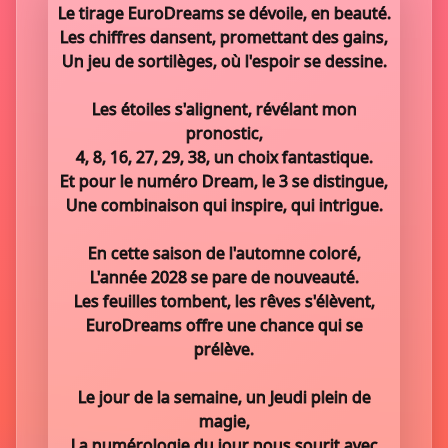
Le tirage EuroDreams se dévoile, en beauté.
Les chiffres dansent, promettant des gains,
Un jeu de sortilèges, où l'espoir se dessine.
Les étoiles s'alignent, révélant mon
pronostic,
4, 8, 16, 27, 29, 38, un choix fantastique.
Et pour le numéro Dream, le 3 se distingue,
Une combinaison qui inspire, qui intrigue.
En cette saison de l'automne coloré,
L'année 2028 se pare de nouveauté.
Les feuilles tombent, les rêves s'élèvent,
EuroDreams offre une chance qui se
prélève.
Le jour de la semaine, un Jeudi plein de
magie,
La numérologie du jour nous sourit avec