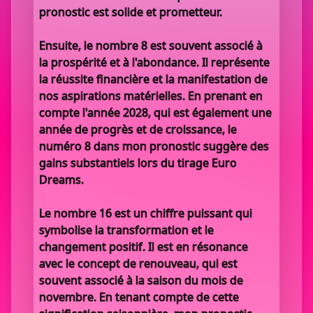
pronostic est solide et prometteur.
Ensuite, le nombre 8 est souvent associé à
la prospérité et à l'abondance. Il représente
la réussite financière et la manifestation de
nos aspirations matérielles. En prenant en
compte l'année 2028, qui est également une
année de progrès et de croissance, le
numéro 8 dans mon pronostic suggère des
gains substantiels lors du tirage Euro
Dreams.
Le nombre 16 est un chiffre puissant qui
symbolise la transformation et le
changement positif. Il est en résonance
avec le concept de renouveau, qui est
souvent associé à la saison du mois de
novembre. En tenant compte de cette