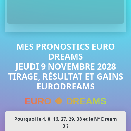
MES PRONOSTICS EURO
DREAMS
JEUDI 9 NOVEMBRE 2028
TIRAGE, RÉSULTAT ET GAINS
EURODREAMS
EURO 🍀 DREAMS
Pourquoi le 4, 8, 16, 27, 29, 38 et le N° Dream
3 ?