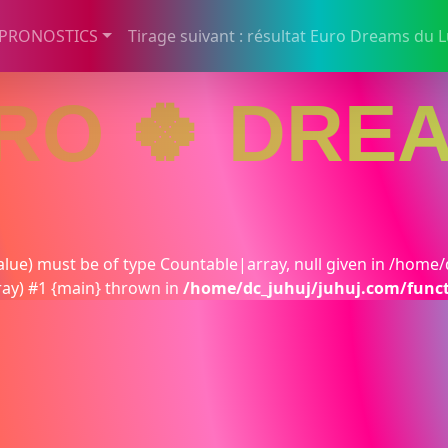
 PRONOSTICS
Tirage suivant : résultat Euro Dreams du 
RO 🍀 DRE
lue) must be of type Countable|array, null given in /home/
ray) #1 {main} thrown in
/home/dc_juhuj/juhuj.com/func