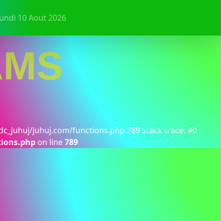
Lundi 10 Aout 2026
AMS
dc_juhuj/juhuj.com/functions.php:789 Stack trace: #0
tions.php
on line
789