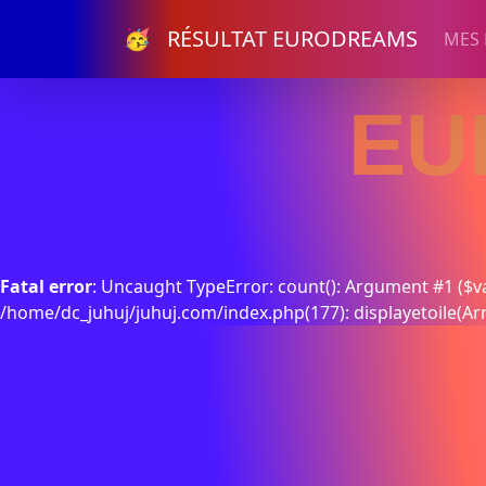
🥳 RÉSULTAT EURODREAMS
MES
EU
Fatal error
: Uncaught TypeError: count(): Argument #1 ($va
/home/dc_juhuj/juhuj.com/index.php(177): displayetoile(Ar