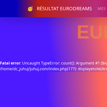
🥳 RÉSULTAT EURODREAMS
MES
EU
Fatal error
: Uncaught TypeError: count(): Argument #1 ($va
/home/dc_juhuj/juhuj.com/index.php(177): displayetoile(Ar