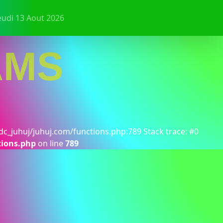
eudi 13 Aout 2026
AMS
dc_juhuj/juhuj.com/functions.php:789 Stack trace: #0
tions.php
on line
789