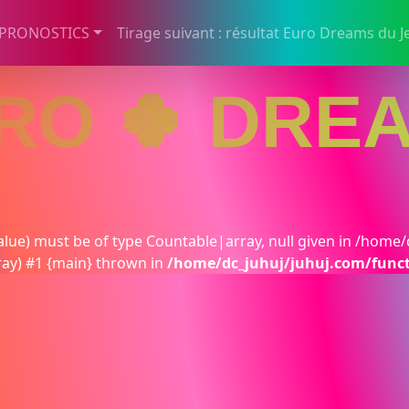
 PRONOSTICS
Tirage suivant : résultat Euro Dreams du J
RO 🍀 DRE
lue) must be of type Countable|array, null given in /home/
ray) #1 {main} thrown in
/home/dc_juhuj/juhuj.com/func