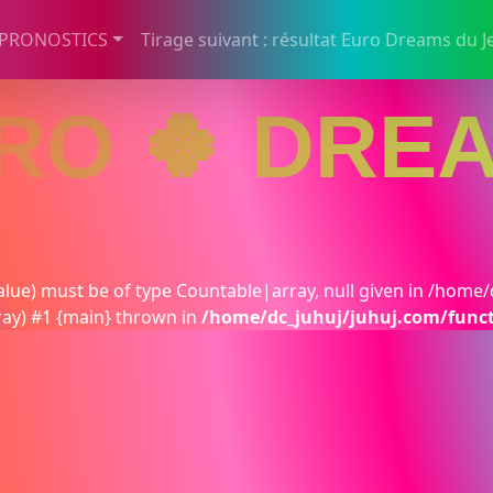
 PRONOSTICS
Tirage suivant : résultat Euro Dreams du J
RO 🍀 DRE
lue) must be of type Countable|array, null given in /home/
ray) #1 {main} thrown in
/home/dc_juhuj/juhuj.com/func