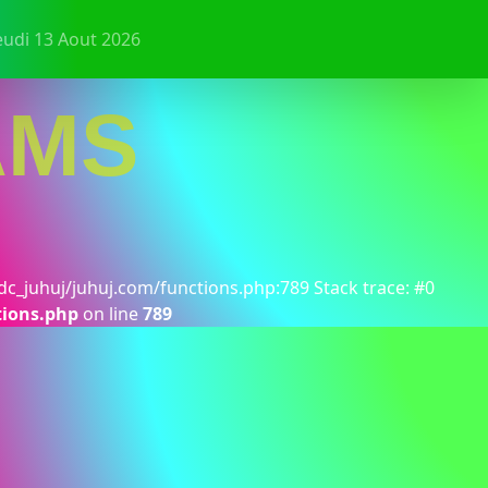
eudi 13 Aout 2026
AMS
dc_juhuj/juhuj.com/functions.php:789 Stack trace: #0
tions.php
on line
789