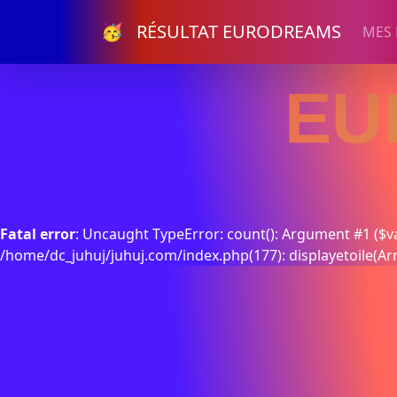
🥳 RÉSULTAT EURODREAMS
MES
EU
Fatal error
: Uncaught TypeError: count(): Argument #1 ($va
/home/dc_juhuj/juhuj.com/index.php(177): displayetoile(Ar