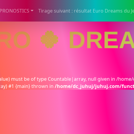
 PRONOSTICS
Tirage suivant : résultat Euro Dreams du J
RO 🍀 DRE
lue) must be of type Countable|array, null given in /home/
ray) #1 {main} thrown in
/home/dc_juhuj/juhuj.com/func