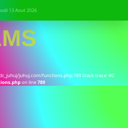
eudi 13 Aout 2026
AMS
dc_juhuj/juhuj.com/functions.php:789 Stack trace: #0
tions.php
on line
789