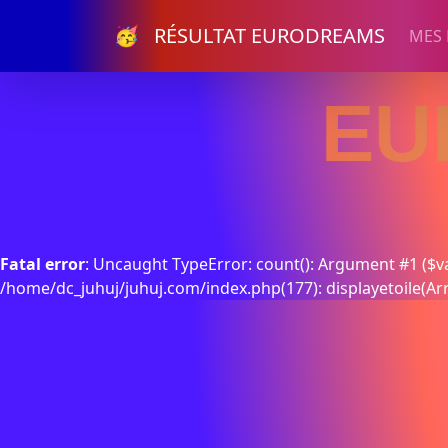
🥳 RÉSULTAT EURODREAMS
MES
EU
Fatal error
: Uncaught TypeError: count(): Argument #1 ($va
/home/dc_juhuj/juhuj.com/index.php(177): displayetoile(Ar