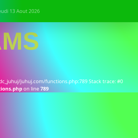
eudi 13 Aout 2026
AMS
dc_juhuj/juhuj.com/functions.php:789 Stack trace: #0
tions.php
on line
789