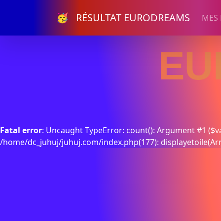
🥳 RÉSULTAT EURODREAMS
MES
EU
Fatal error
: Uncaught TypeError: count(): Argument #1 ($va
/home/dc_juhuj/juhuj.com/index.php(177): displayetoile(Ar