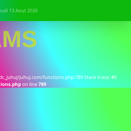
eudi 13 Aout 2026
AMS
dc_juhuj/juhuj.com/functions.php:789 Stack trace: #0
tions.php
on line
789