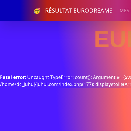
🥳 RÉSULTAT EURODREAMS
MES
EU
Fatal error
: Uncaught TypeError: count(): Argument #1 ($va
/home/dc_juhuj/juhuj.com/index.php(177): displayetoile(Ar