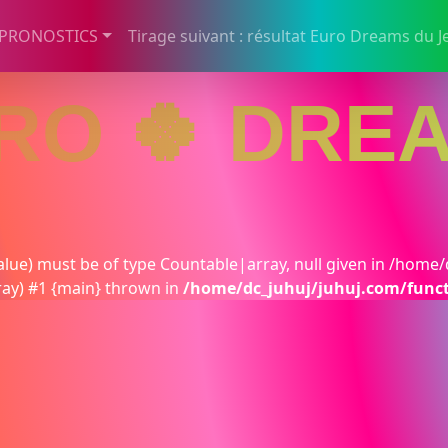
 PRONOSTICS
Tirage suivant : résultat Euro Dreams du J
RO 🍀 DRE
lue) must be of type Countable|array, null given in /home/
ray) #1 {main} thrown in
/home/dc_juhuj/juhuj.com/func