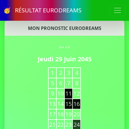
🥳 RÉSULTAT EURODREAMS
MON PRONOSTIC EURODREAMS
>>
<<
Jeudi 29 Juin 2045
1
2
3
4
5
6
7
8
9
10
11
12
13
14
15
16
17
18
19
20
21
22
23
24