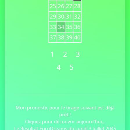
25
26
27
28
29
30
31
32
33
34
35
36
37
38
39
40
1
2
3
4
5
Mon pronostic pour le tirage suivant est déjà
prêt !
Cliquez pour découvrir aujourd'hui...
Le Résultat EuroDreams du Lundi 3 Juillet 2045