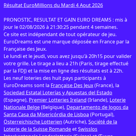
Résultat EuroMillions du Mardi 4 Aout 2026
PRONOSTIC, RESULTAT ET GAIN EURO DREAMS : mis à
jour le 02/08/2026 à 21:30:25 pendant 4 semaines.
Ce site est indépendant de tout opérateur de jeu.
EuroDreams est une marque déposée en France par la
Française des Jeux.
Le lundi et le jeudi, vous avez jusqu'à 20h15 pour valider
votre grille. Le tirage a lieu a 21h (Paris, tirage effectué
par la FDJ) et la mise en ligne des résultats est à 22h.
Les neuf loteries des huit pays participants à
EuroDreams sont la
Française Des Jeux
(France), la
Sociedad Estatal Loterías y Apuestas del Estado
(Espagne),
Premier Lotteries Ireland
(Irlande),
Loterie
Nationale Belge
(Belgique),
Departamento de Jogos da
Santa Casa da Misericórdia de Lisboa
(Portugal),
Österreichische Lotterien
(Autriche),
Société de la
Loterie de la Suisse Romande
et
Swisslos