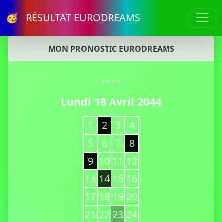
🥳 RÉSULTAT EURODREAMS
MON PRONOSTIC EURODREAMS
>>
<<
Lundi 18 Avril 2044
1
2
3
4
5
6
7
8
9
10
11
12
13
14
15
16
17
18
19
20
21
22
23
24