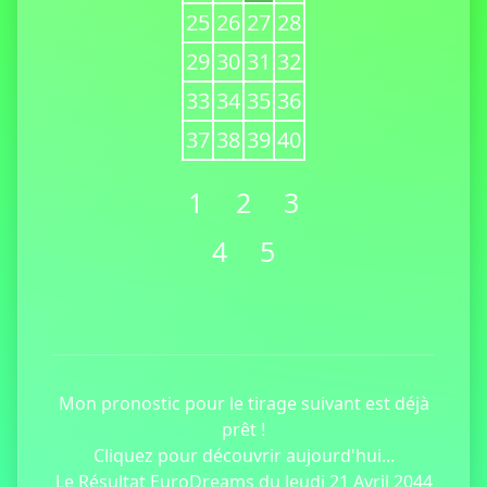
25
26
27
28
29
30
31
32
33
34
35
36
37
38
39
40
1
2
3
4
5
Mon pronostic pour le tirage suivant est déjà
prêt !
Cliquez pour découvrir aujourd'hui...
Le Résultat EuroDreams du Jeudi 21 Avril 2044