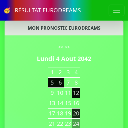
🥳 RÉSULTAT EURODREAMS
MON PRONOSTIC EURODREAMS
>>
<<
Lundi 4 Aout 2042
1
2
3
4
5
6
7
8
9
10
11
12
13
14
15
16
17
18
19
20
21
22
23
24