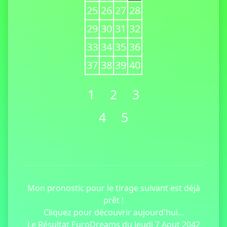
25
26
27
28
29
30
31
32
33
34
35
36
37
38
39
40
1
2
3
4
5
Mon pronostic pour le tirage suivant est déjà
prêt !
Cliquez pour découvrir aujourd'hui...
Le Résultat EuroDreams du Jeudi 7 Aout 2042