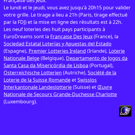
Française des Jeux.
Le lundi et le jeudi, vous avez jusqu'à 20h15 pour valider
votre grille. Le tirage a lieu a 21h (Paris, tirage effectué
par la FDJ) et la mise en ligne des résultats est à 22h.
Les neuf loteries des huit pays participants à
EuroDreams sont la
Française Des Jeux
(France), la
Sociedad Estatal Loterías y Apuestas del Estado
(Espagne),
Premier Lotteries Ireland
(Irlande),
Loterie
Nationale Belge
(Belgique),
Departamento de Jogos da
Santa Casa da Misericórdia de Lisboa
(Portugal),
Österreichische Lotterien
(Autriche),
Société de la
Loterie de la Suisse Romande
et
Swisslos
Interkantonale Landeslotterie
(Suisse) et
Œuvre
Nationale de Secours Grande-Duchesse Charlotte
(Luxembourg).