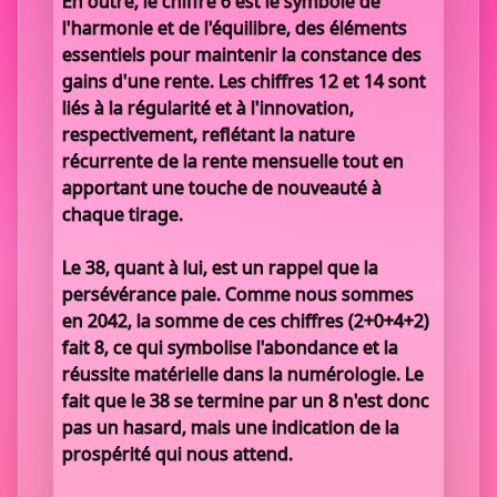
En outre, le chiffre 6 est le symbole de
l'harmonie et de l'équilibre, des éléments
essentiels pour maintenir la constance des
gains d'une rente. Les chiffres 12 et 14 sont
liés à la régularité et à l'innovation,
respectivement, reflétant la nature
récurrente de la rente mensuelle tout en
apportant une touche de nouveauté à
chaque tirage.
Le 38, quant à lui, est un rappel que la
persévérance paie. Comme nous sommes
en 2042, la somme de ces chiffres (2+0+4+2)
fait 8, ce qui symbolise l'abondance et la
réussite matérielle dans la numérologie. Le
fait que le 38 se termine par un 8 n'est donc
pas un hasard, mais une indication de la
prospérité qui nous attend.