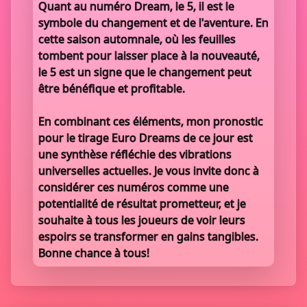
Quant au numéro Dream, le 5, il est le
symbole du changement et de l'aventure. En
cette saison automnale, où les feuilles
tombent pour laisser place à la nouveauté,
le 5 est un signe que le changement peut
être bénéfique et profitable.
En combinant ces éléments, mon pronostic
pour le tirage Euro Dreams de ce jour est
une synthèse réfléchie des vibrations
universelles actuelles. Je vous invite donc à
considérer ces numéros comme une
potentialité de résultat prometteur, et je
souhaite à tous les joueurs de voir leurs
espoirs se transformer en gains tangibles.
Bonne chance à tous!