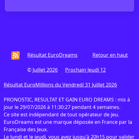
Résultat EuroDreams
Retour en haut
©
Juillet 2026
Prochain Jeudi 12
Résultat EuroMillions du Vendredi 31 Juillet 2026
PRONOSTIC, RESULTAT ET GAIN EURO DREAMS : mis à
jour le 29/07/2026 à 11:30:27 pendant 4 semaines.
Ce site est indépendant de tout opérateur de jeu.
EuroDreams est une marque déposée en France par la
Française des Jeux.
Le lundi et le jeudi, vous avez jusqu'à 20h15 pour valider