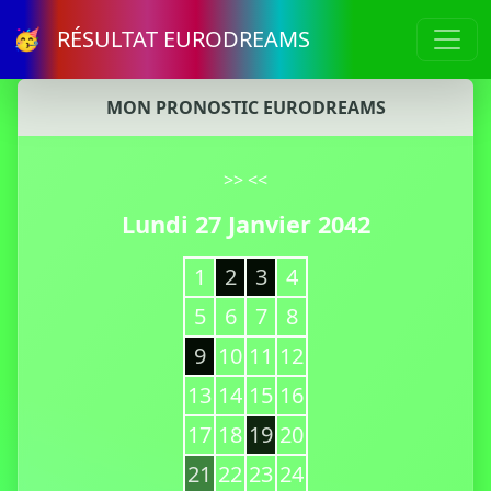
🥳 RÉSULTAT EURODREAMS
MON PRONOSTIC EURODREAMS
>>
<<
Lundi 27 Janvier 2042
1
2
3
4
5
6
7
8
9
10
11
12
13
14
15
16
17
18
19
20
21
22
23
24