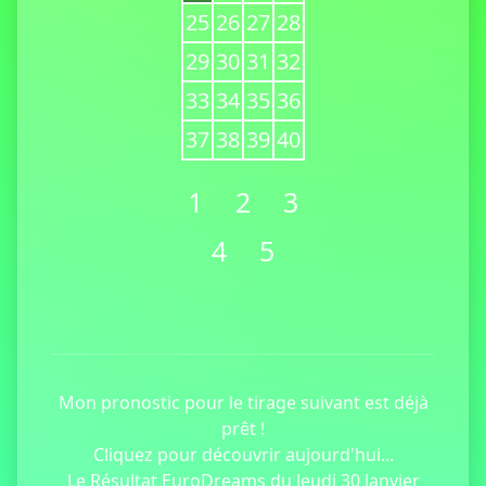
25
26
27
28
29
30
31
32
33
34
35
36
37
38
39
40
1
2
3
4
5
Mon pronostic pour le tirage suivant est déjà
prêt !
Cliquez pour découvrir aujourd'hui...
Le Résultat EuroDreams du Jeudi 30 Janvier