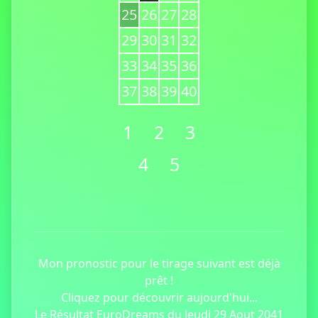
25
26
27
28
29
30
31
32
33
34
35
36
37
38
39
40
1
2
3
4
5
Mon pronostic pour le tirage suivant est déjà
prêt !
Cliquez pour découvrir aujourd'hui...
Le Résultat EuroDreams du Jeudi 29 Aout 2041