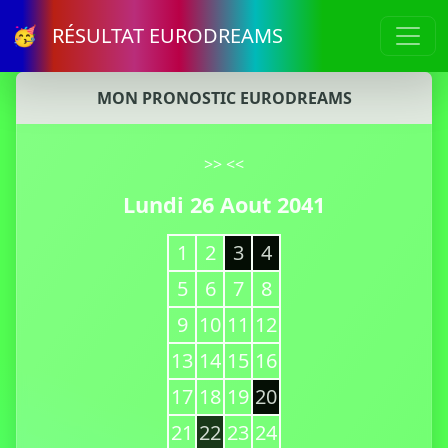
🥳 RÉSULTAT EURODREAMS
MON PRONOSTIC EURODREAMS
>>
<<
Lundi 26 Aout 2041
1
2
3
4
5
6
7
8
9
10
11
12
13
14
15
16
17
18
19
20
21
22
23
24