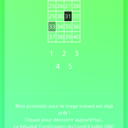
25
26
27
28
29
30
31
32
33
34
35
36
37
38
39
40
1
2
3
4
5
Mon pronostic pour le tirage suivant est déjà
prêt !
Cliquez pour découvrir aujourd'hui...
Le Résultat EuroDreams du Lundi 8 Juillet 2041