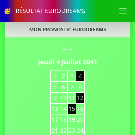
🥳 RÉSULTAT EURODREAMS
MON PRONOSTIC EURODREAMS
>>
<<
Jeudi 4 Juillet 2041
1
2
3
4
5
6
7
8
9
10
11
12
13
14
15
16
17
18
19
20
21
22
23
24