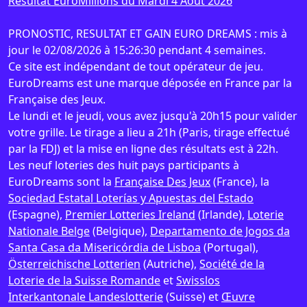
Résultat EuroMillions du Mardi 4 Aout 2026
PRONOSTIC, RESULTAT ET GAIN EURO DREAMS : mis à
jour le 02/08/2026 à 15:26:30 pendant 4 semaines.
Ce site est indépendant de tout opérateur de jeu.
EuroDreams est une marque déposée en France par la
Française des Jeux.
Le lundi et le jeudi, vous avez jusqu'à 20h15 pour valider
votre grille. Le tirage a lieu a 21h (Paris, tirage effectué
par la FDJ) et la mise en ligne des résultats est à 22h.
Les neuf loteries des huit pays participants à
EuroDreams sont la
Française Des Jeux
(France), la
Sociedad Estatal Loterías y Apuestas del Estado
(Espagne),
Premier Lotteries Ireland
(Irlande),
Loterie
Nationale Belge
(Belgique),
Departamento de Jogos da
Santa Casa da Misericórdia de Lisboa
(Portugal),
Österreichische Lotterien
(Autriche),
Société de la
Loterie de la Suisse Romande
et
Swisslos
Interkantonale Landeslotterie
(Suisse) et
Œuvre