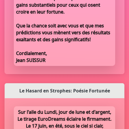
gains substantiels pour ceux qui osent
croire en leur fortune.
Que la chance soit avec vous et que mes
prédictions vous mènent vers des résultats
exaltants et des gains significatifs!
Cordialement,
Jean SUISSUR
Le Hasard en Strophes: Poésie Fortunée
Sur l'aile du Lundi, jour de lune et d'argent,
Le tirage EuroDreams éclaire le firmament.
Le 17 Juin, en été, sous le ciel si clair,