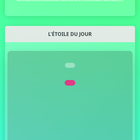
L'ÉTOILE DU JOUR