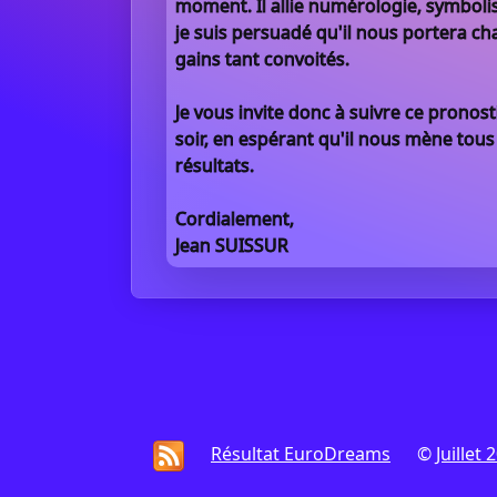
moment. Il allie numérologie, symbolis
je suis persuadé qu'il nous portera ch
gains tant convoités.
Je vous invite donc à suivre ce pronost
soir, en espérant qu'il nous mène tou
résultats.
Cordialement,
Jean SUISSUR
Résultat EuroDreams
©
Juillet 