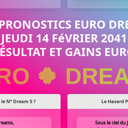
 PRONOSTICS EURO DR
JEUDI 14 FéVRIER 2041
RÉSULTAT ET GAINS E
RO 🍀 DRE
t le N° Dream 5 ?
Le Hasard P
Dreams,
Sous le ciel du 