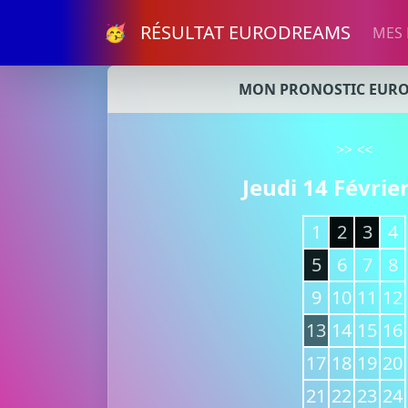
🥳 RÉSULTAT EURODREAMS
MES
MON PRONOSTIC EUR
>>
<<
Jeudi 14 Févrie
1
2
3
4
5
6
7
8
9
10
11
12
13
14
15
16
17
18
19
20
21
22
23
24