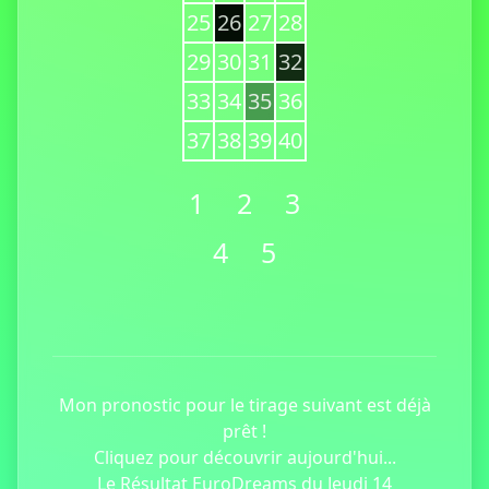
25
26
27
28
29
30
31
32
33
34
35
36
37
38
39
40
1
2
3
4
5
Mon pronostic pour le tirage suivant est déjà
prêt !
Cliquez pour découvrir aujourd'hui...
Le Résultat EuroDreams du Jeudi 14