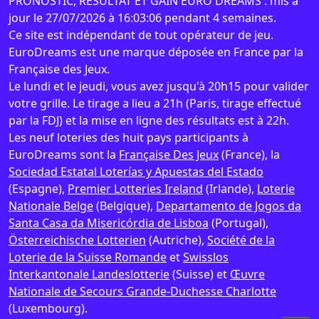
PRONOSTIC, RESULTAT ET GAIN EURO DREAMS : mis à
jour le 27/07/2026 à 16:03:06 pendant 4 semaines.
Ce site est indépendant de tout opérateur de jeu.
EuroDreams est une marque déposée en France par la
Française des Jeux.
Le lundi et le jeudi, vous avez jusqu'à 20h15 pour valider
votre grille. Le tirage a lieu a 21h (Paris, tirage effectué
par la FDJ) et la mise en ligne des résultats est à 22h.
Les neuf loteries des huit pays participants à
EuroDreams sont la
Française Des Jeux
(France), la
Sociedad Estatal Loterías y Apuestas del Estado
(Espagne),
Premier Lotteries Ireland
(Irlande),
Loterie
Nationale Belge
(Belgique),
Departamento de Jogos da
Santa Casa da Misericórdia de Lisboa
(Portugal),
Österreichische Lotterien
(Autriche),
Société de la
Loterie de la Suisse Romande
et
Swisslos
Interkantonale Landeslotterie
(Suisse) et
Œuvre
Nationale de Secours Grande-Duchesse Charlotte
(Luxembourg).