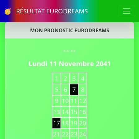
🥳 RÉSULTAT EURODREAMS
MON PRONOSTIC EURODREAMS
>>
<<
Lundi 11 Novembre 2041
1
2
3
4
5
6
7
8
9
10
11
12
13
14
15
16
17
18
19
20
21
22
23
24