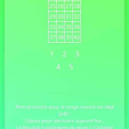
25
26
27
28
29
30
31
32
33
34
35
36
37
38
39
40
1
2
3
4
5
Mon pronostic pour le tirage suivant est déjà
prêt !
Cliquez pour découvrir aujourd'hui...
Le Résultat EuroDreams du Jeudi 17 Octobre