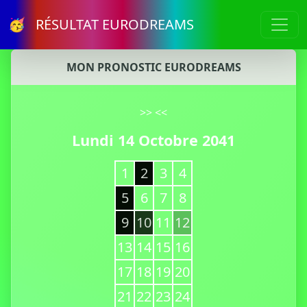
🥳 RÉSULTAT EURODREAMS
MON PRONOSTIC EURODREAMS
>>
<<
Lundi 14 Octobre 2041
1
2
3
4
5
6
7
8
9
10
11
12
13
14
15
16
17
18
19
20
21
22
23
24