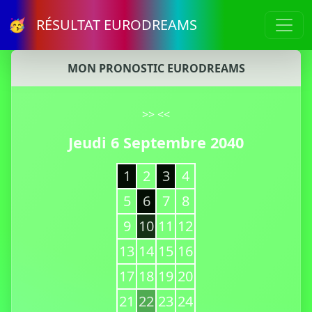
🥳 RÉSULTAT EURODREAMS
MON PRONOSTIC EURODREAMS
>>
<<
Jeudi 6 Septembre 2040
1
2
3
4
5
6
7
8
9
10
11
12
13
14
15
16
17
18
19
20
21
22
23
24