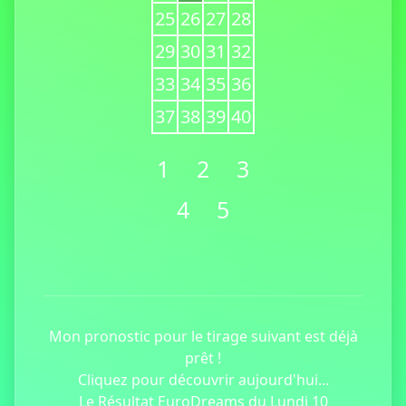
25
26
27
28
29
30
31
32
33
34
35
36
37
38
39
40
1
2
3
4
5
Mon pronostic pour le tirage suivant est déjà
prêt !
Cliquez pour découvrir aujourd'hui...
Le Résultat EuroDreams du Lundi 10