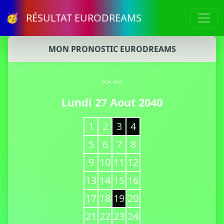
🥳 RÉSULTAT EURODREAMS
MON PRONOSTIC EURODREAMS
>>
<<
Lundi 27 Aout 2040
1
2
3
4
5
6
7
8
9
10
11
12
13
14
15
16
17
18
19
20
21
22
23
24