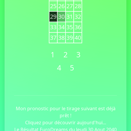
25
26
27
28
29
30
31
32
33
34
35
36
37
38
39
40
1
2
3
4
5
Mon pronostic pour le tirage suivant est déjà
prêt !
Cliquez pour découvrir aujourd'hui...
Le Résultat EuroDreams du Jeudi 30 Aout 2040