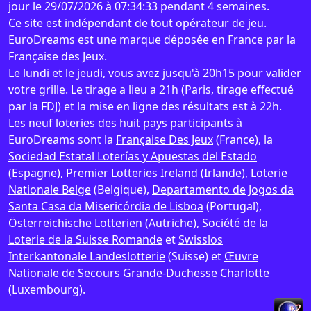
jour le 29/07/2026 à 07:34:33 pendant 4 semaines.
Ce site est indépendant de tout opérateur de jeu.
EuroDreams est une marque déposée en France par la
Française des Jeux.
Le lundi et le jeudi, vous avez jusqu'à 20h15 pour valider
votre grille. Le tirage a lieu a 21h (Paris, tirage effectué
par la FDJ) et la mise en ligne des résultats est à 22h.
Les neuf loteries des huit pays participants à
EuroDreams sont la
Française Des Jeux
(France), la
Sociedad Estatal Loterías y Apuestas del Estado
(Espagne),
Premier Lotteries Ireland
(Irlande),
Loterie
Nationale Belge
(Belgique),
Departamento de Jogos da
Santa Casa da Misericórdia de Lisboa
(Portugal),
Österreichische Lotterien
(Autriche),
Société de la
Loterie de la Suisse Romande
et
Swisslos
Interkantonale Landeslotterie
(Suisse) et
Œuvre
Nationale de Secours Grande-Duchesse Charlotte
(Luxembourg).