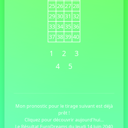
25
26
27
28
29
30
31
32
33
34
35
36
37
38
39
40
1
2
3
4
5
Mon pronostic pour le tirage suivant est déjà
prêt !
Cliquez pour découvrir aujourd'hui...
Le Résultat EuroDreams du Jeudi 14 Juin 2040