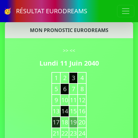
🥳 RÉSULTAT EURODREAMS
MON PRONOSTIC EURODREAMS
>>
<<
Lundi 11 Juin 2040
1
2
3
4
5
6
7
8
9
10
11
12
13
14
15
16
17
18
19
20
21
22
23
24