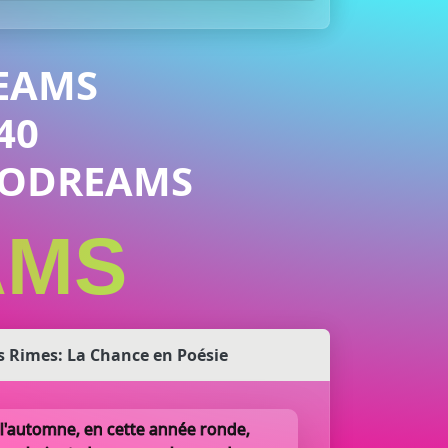
EAMS
40
URODREAMS
AMS
s Rimes: La Chance en Poésie
 l'automne, en cette année ronde,