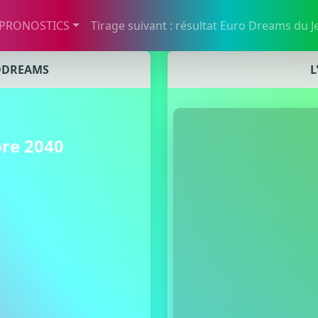
 PRONOSTICS
Tirage suivant : résultat Euro Dreams du
ODREAMS
L
re 2040