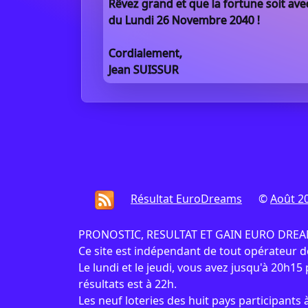
Rêvez grand et que la fortune soit ave
du Lundi 26 Novembre 2040 !
Cordialement,
Jean SUISSUR
Résultat EuroDreams
©
Août 2
PRONOSTIC, RESULTAT ET GAIN EURO DREAMS :
Ce site est indépendant de tout opérateur 
Le lundi et le jeudi, vous avez jusqu'à 20h15 p
résultats est à 22h.
Les neuf loteries des huit pays participant