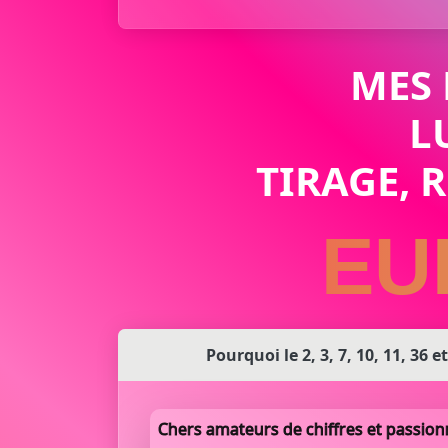
MES
L
TIRAGE, 
EU
Pourquoi le 2, 3, 7, 10, 11, 36 e
Chers amateurs de chiffres et passion