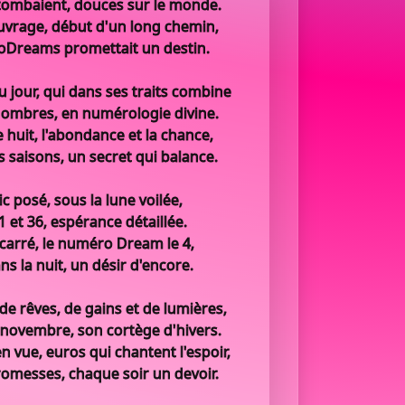
r tombaient, douces sur le monde.
ouvrage, début d'un long chemin,
uroDreams promettait un destin.
du jour, qui dans ses traits combine
nombres, en numérologie divine.
 huit, l'abondance et la chance,
s saisons, un secret qui balance.
c posé, sous la lune voilée,
 11 et 36, espérance détaillée.
 carré, le numéro Dream le 4,
s la nuit, un désir d'encore.
e rêves, de gains et de lumières,
novembre, son cortège d'hivers.
 vue, euros qui chantent l'espoir,
romesses, chaque soir un devoir.