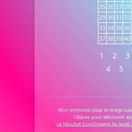
25
26
27
28
29
30
31
32
33
34
35
36
37
38
39
40
1
2
3
4
5
Mon pronostic pour le tirage suiv
Cliquez pour découvrir auj
Le Résultat EuroDreams du Jeudi