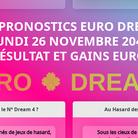
 PRONOSTICS EURO DR
UNDI 26 NOVEMBRE 20
RÉSULTAT ET GAINS E
RO 🍀 DRE
t le N° Dream 4 ?
Au Hasard de
nés de jeux de hasard,
Sous les cieux de