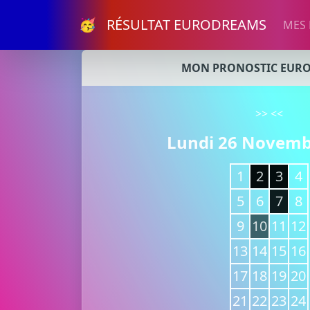
🥳 RÉSULTAT EURODREAMS
MES
MON PRONOSTIC EUR
>>
<<
Lundi 26 Novemb
1
2
3
4
5
6
7
8
9
10
11
12
13
14
15
16
17
18
19
20
21
22
23
24