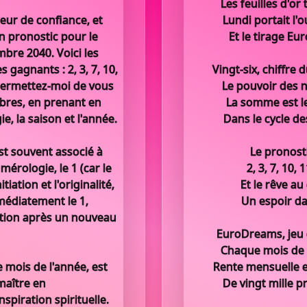
Les feuilles d'o
eur de confiance, et
Lundi portait l'
on pronostic pour le
Et le tirage E
bre 2040. Voici les
gagnants : 2, 3, 7, 10,
Vingt-six, chiffre 
 Permettez-moi de vous
Le pouvoir des 
mbres, en prenant en
La somme est le
e, la saison et l'année.
Dans le cycle de
est souvent associé à
Le pronosti
érologie, le 1 (car le
2, 3, 7, 10,
tiation et l'originalité,
Et le rêve au
médiatement le 1,
Un espoir dan
ation après un nouveau
EuroDreams, jeu d
Chaque mois de 
 mois de l'année, est
Rente mensuelle en
maître en
De vingt mille p
inspiration spirituelle.