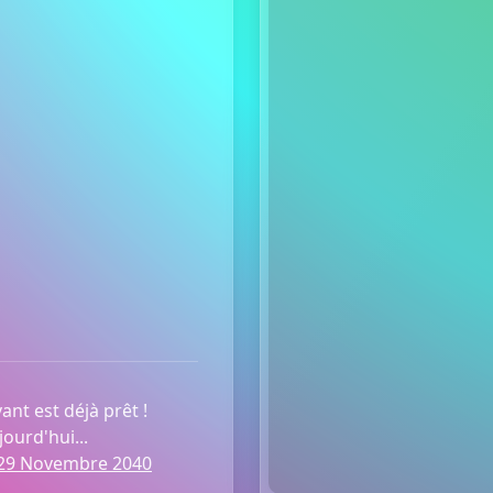
ant est déjà prêt !
ourd'hui...
 29 Novembre 2040