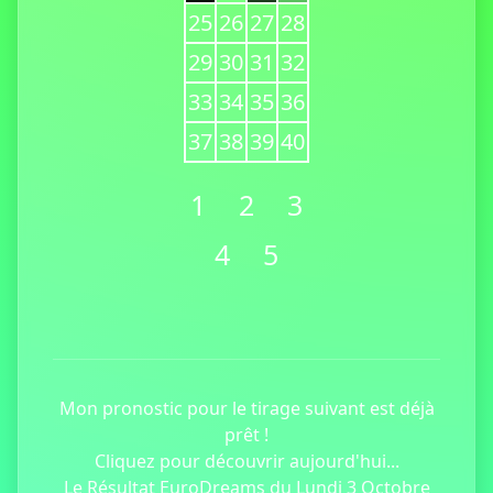
25
26
27
28
29
30
31
32
33
34
35
36
37
38
39
40
1
2
3
4
5
Mon pronostic pour le tirage suivant est déjà
prêt !
Cliquez pour découvrir aujourd'hui...
Le Résultat EuroDreams du Lundi 3 Octobre