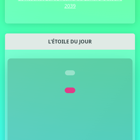
2039
L'ÉTOILE DU JOUR