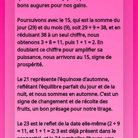
bons augures pour nos gains.
Poursuivons avec le 15, qui est la somme du
jour (29) et du mois (9), soit 29 + 9 = 38, et en
réduisant 38 à un seul chiffre, nous
obtenons 3 + 8 = 11, puis 1 + 1 = 2. En
doublant ce chiffre pour amplifier sa
puissance, nous arrivons au 15, signe de
prospérité.
Le 21 représente l'équinoxe d'automne,
reflétant l'équilibre parfait du jour et de la
nuit, et nous sommes en automne. C'est un
signe de changement et de récolte des
fruits, un bon présage pour notre tirage.
Le 23 est le reflet de la date elle-même (2 + 9
= 11, et 1 + 1 = 2; 3 est déjà présent dans le