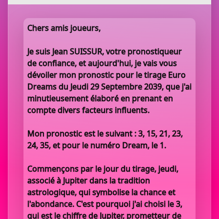
Chers amis joueurs,
Je suis Jean SUISSUR, votre pronostiqueur
de confiance, et aujourd'hui, je vais vous
dévoiler mon pronostic pour le tirage Euro
Dreams du Jeudi 29 Septembre 2039, que j'ai
minutieusement élaboré en prenant en
compte divers facteurs influents.
Mon pronostic est le suivant : 3, 15, 21, 23,
24, 35, et pour le numéro Dream, le 1.
Commençons par le jour du tirage, jeudi,
associé à Jupiter dans la tradition
astrologique, qui symbolise la chance et
l'abondance. C'est pourquoi j'ai choisi le 3,
qui est le chiffre de Jupiter, prometteur de