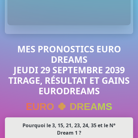
MES PRONOSTICS EURO
DREAMS
JEUDI 29 SEPTEMBRE 2039
TIRAGE, RÉSULTAT ET GAINS
EURODREAMS
EURO 🍀 DREAMS
Pourquoi le 3, 15, 21, 23, 24, 35 et le N°
Dream 1 ?