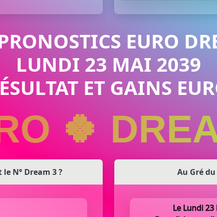
 PRONOSTICS EURO DR
LUNDI 23 MAI 2039
RÉSULTAT ET GAINS E
RO 🍀 DRE
et le N° Dream 3 ?
Au Gré du 
Le Lundi 23 