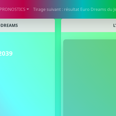
 PRONOSTICS
Tirage suivant : résultat Euro Dreams du J
ODREAMS
L
2039