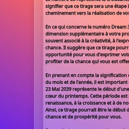
signifier que ce tirage sera une étape
cheminement vers la réalisation de vos
En ce qui concerne le numéro Dream 3,
dimension supplémentaire à votre prono
souvent associé à la créativité, à l'expr
chance. Il suggère que ce tirage pourr
opportunité pour vous d'exprimer votre
profiter de la chance qui vous est offe
En prenant en compte la signification 
du mois et de l'année, il est important
23 Mai 2039 représente le début d'une
cœur du printemps. Cette période est 
renaissance, à la croissance et à de n
Ainsi, ce tirage pourrait être le début
chance et de prospérité pour vous.