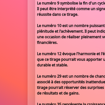
Le numéro 9 symbolise la fin d'un cycl
Il peut être interprété comme un sign
réussite dans ce tirage.
Le numéro 10 est un nombre puissant 
plénitude et l'achèvement. Il peut indi
une occasion de réaliser pleinement v
financières.
Le numéro 12 évoque l'harmonie et l'éq
que ce tirage pourrait vous apporter u
durable et stable.
Le numéro 29 est un nombre de chanc
associé à des opportunités inattendues
tirage pourrait réserver des surprise
de résultats et de gains.
Le numéro 35 représente la croissance 