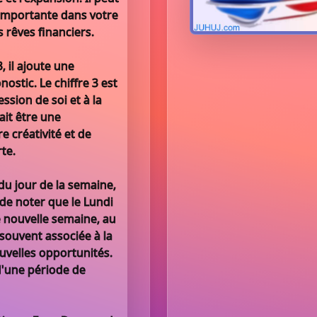
 importante dans votre
 rêves financiers.
 il ajoute une
stic. Le chiffre 3 est
ession de soi et à la
ait être une
 créativité et de
rte.
du jour de la semaine,
 de noter que le Lundi
 nouvelle semaine, au
souvent associée à la
ouvelles opportunités.
 d'une période de