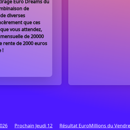
 tirage Euro Dreams du
ombinaison de
e de diverses
sincèrement que ces
 que vous attendez,
 mensuelle de 20000
e rente de 2000 euros
 !
2026
Prochain Jeudi 12
Résultat EuroMillions du Vendred