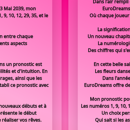
Dans l'air rempli 
23 Mai 2039, mon
EuroDreams, 
 9, 10, 12, 29, 35, et le
Où chaque joueur 
La significatio
en entre chaque
Un nouveau chapitr
ents aspects
La numérologie 
Des chiffres qui s'
ns un pronostic est
En cette belle sa
tés et d'intuition. En
Les fleurs danse
rages, ainsi que les
Dans l'année
tabli ce pronostic avec
EuroDreams offre des
Mon pronostic pour
 nouveaux débuts et à
Les numéros 1, 9, 10, 1
présente le début
Un choix pers
réaliser vos rêves.
Qui sait si les 