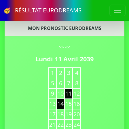
🥳 RÉSULTAT EURODREAMS
MON PRONOSTIC EURODREAMS
>>
<<
Lundi 11 Avril 2039
1
2
3
4
5
6
7
8
9
10
11
12
13
14
15
16
17
18
19
20
21
22
23
24