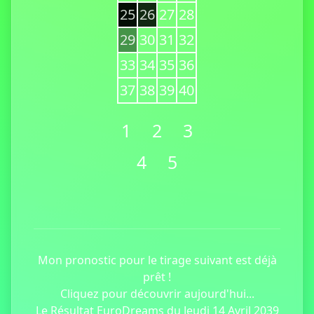
25
26
27
28
29
30
31
32
33
34
35
36
37
38
39
40
1
2
3
4
5
Mon pronostic pour le tirage suivant est déjà
prêt !
Cliquez pour découvrir aujourd'hui...
Le Résultat EuroDreams du Jeudi 14 Avril 2039