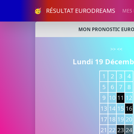
🥳 RÉSULTAT EURODREAMS
MES
MON PRONOSTIC EUR
>>
<<
Lundi 19 Décemb
1
2
3
4
5
6
7
8
9
10
11
12
13
14
15
16
17
18
19
20
21
22
23
24