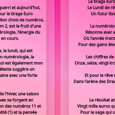
Le tirage Eur
uerri et aujourd'hui,
Le Lundi de r
ur le tirage Euro
Un futur tis
Mon choix de numéros,
m 2, est le fruit d'une
La numérolog
rologie, l'énergie du
Résonne avec e
e en cours.
Où l'année tren
Pour des gains ét
le lundi, qui est
En numérologie, la
Les chiffres de
 qui est également mon
Onze, seize, vingt-tro
céleste suggère un
aine avec une forte
Et pour le rêve
Dans l'arène des Dre
 l'hiver, une saison
êves se forgent en
Le résultat a
on des numéros 11 et
Vingt mille euros q
ité (1) et la pensée
Pour le sage qui 