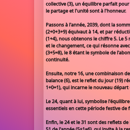
collective (3), un équilibre parfait pour
le partage et l'unité sont à l'honneur.
Passons à l'année, 2039, dont la somm
(2+0+3+9) équivaut à 14, et par réduc
(1+4), nous obtenons le chiffre 5. Le 5
et le changement, ce qui résonne avec
(3+5=8), le 8 étant le symbole de l'abo
continuité.
Ensuite, notre 16, une combinaison de 
balance (6), est le reflet du jour (19) r
1+0=1), qui incarne le nouveau départ e
Le 24, quant à lui, symbolise l'équilibre 
essentiels en cette période festive de 
Enfin, le 24 et le 31 sont des reflets d
51 de l'année (5+1=6), qui invite à la re