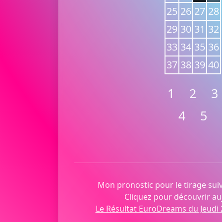
25
26
27
28
29
30
31
32
33
34
35
36
37
38
39
40
1
2
3
4
5
Mon pronostic pour le tirage suiv
Cliquez pour découvrir auj
Le Résultat EuroDreams du Jeudi