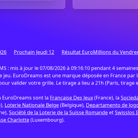
026
Prochain Jeudi 12
Résultat EuroMillions du Vendre
 mis à jour le 07/08/2026 à 09:16:10 pendant 4 semaines
de jeu. EuroDreams est une marque déposée en France par la
our valider votre grille. Le tirage a lieu a 21h (Paris, tirage 
s à EuroDreams sont la
Française Des Jeux
(France), la
Socieda
),
Loterie Nationale Belge
(Belgique),
Departamento de Jogos
he),
Société de la Loterie de la Suisse Romande
et
Swisslos 
se Charlotte
(Luxembourg).