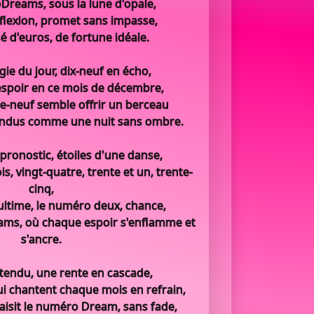
oDreams, sous la lune d'opale,
éflexion, promet sans impasse,
sé d'euros, de fortune idéale.
ie du jour, dix-neuf en écho,
spoir en ce mois de décembre,
te-neuf semble offrir un berceau
endus comme une nuit sans ombre.
 pronostic, étoiles d'une danse,
is, vingt-quatre, trente et un, trente-
cinq,
 ultime, le numéro deux, chance,
ams, où chaque espoir s'enflamme et
s'ancre.
ttendu, une rente en cascade,
ui chantent chaque mois en refrain,
saisit le numéro Dream, sans fade,