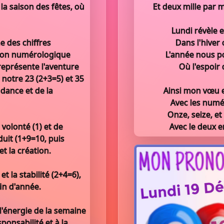
 la saison des fêtes, où
Et deux mille par m
Lundi révèle e
e des chiffres
Dans l'hiver o
tion numérologique
L'année nous p
 représente l'aventure
Où l'espoir 
 notre 23 (2+3=5) et 35
ndance et de la
Ainsi mon vœu es
Avec les numé
Onze, seize, et
volonté (1) et de
Avec le deux e
éduit (1+9=10, puis
t la création.
et la stabilité (2+4=6),
fin d'année.
e l'énergie de la semaine
sponsabilité et à la