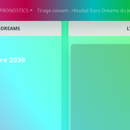
 PRONOSTICS
Tirage suivant : résultat Euro Dreams du 
ODREAMS
L
re 2039