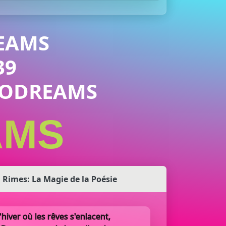
EAMS
39
URODREAMS
AMS
 Rimes: La Magie de la Poésie
'hiver où les rêves s'enlacent,