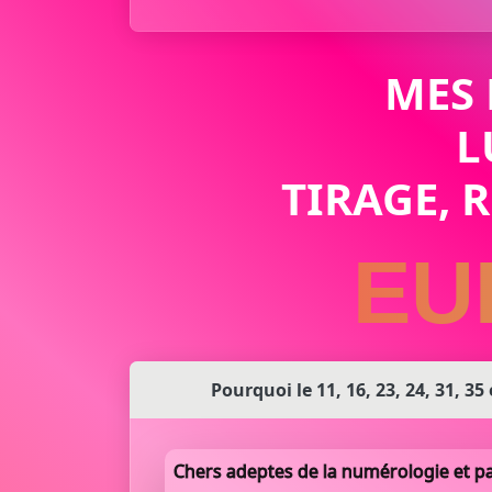
MES
L
TIRAGE, 
EU
Pourquoi le 11, 16, 23, 24, 31, 35
Chers adeptes de la numérologie et pa