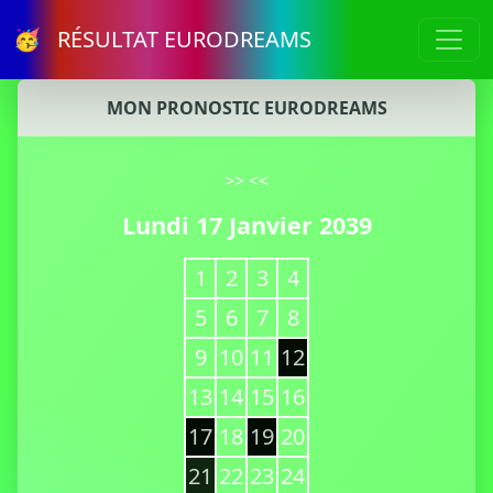
🥳 RÉSULTAT EURODREAMS
MON PRONOSTIC EURODREAMS
>>
<<
Lundi 17 Janvier 2039
1
2
3
4
5
6
7
8
9
10
11
12
13
14
15
16
17
18
19
20
21
22
23
24