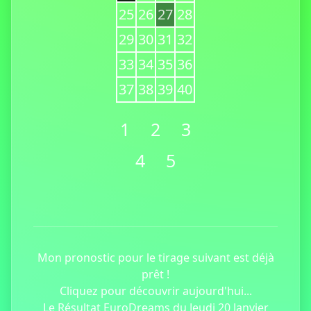
25
26
27
28
29
30
31
32
33
34
35
36
37
38
39
40
1
2
3
4
5
Mon pronostic pour le tirage suivant est déjà
prêt !
Cliquez pour découvrir aujourd'hui...
Le Résultat EuroDreams du Jeudi 20 Janvier